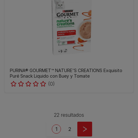
PURINA® GOURMET™ NATURE'S CREATIONS Exquisito
Puré Snack Liquido con Buey y Tomate
(0)
22 resultados
Pagination
Current page
Page
1
2