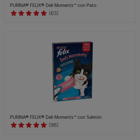
​PURINA® FELIX® Deli Moments™ con Pato
(63)
​PURINA® FELIX® Deli Moments™ con Salmón
(98)