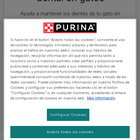
Ayuda a mantener los dientes de tu gato en
óptimas condiciones con nuestros snacks.
Especialmente formulados para el cuidado bucal
y dental de tu mascota. ¡Explora nuestra gama
Si hace clic en el botón “Acepto todas las cookies”, consiente el uso
completa!
de cookies (o tecnologías similares) propias y de terceros para
analizar el tráfico en nuestras webs, conocer sus hábitos de
navegación, recopilar información útil que nos permita tanto a
nosotros como a nuestros partners crear perfiles y proporcionarle
publicidad y contenido adecuado a sus intereses y hábitos de
Explorar comida para gatos
navegación, y proporcionarle funcionalidades de redes sociales
(permitiéndole compartir contenido de nuestras webs a través de las
redes sociales). Puede obtener más información en nuestra Política de
Cookies y configurar sus preferencias haciendo clic en el botón
Snacks
Comida húmeda
Pienso
“Configurar Cookies” o, en cualquier momento, accediendo al enlace
de configuración de cookies en nuestra web.
Más información
Configurar Cookies
Ver toda la comida para gatos
Acepto todas las cookies