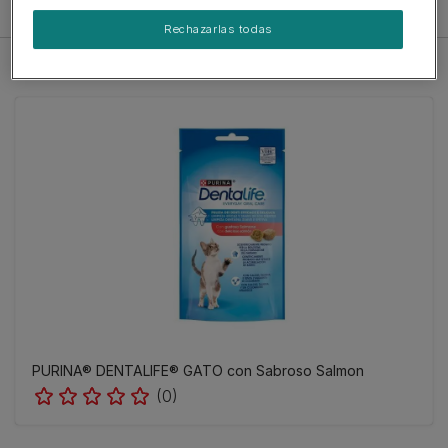
Filtro
Rechazarlas todas
PURINA® DENTALIFE® GATO con Sabroso Salmon
(0)