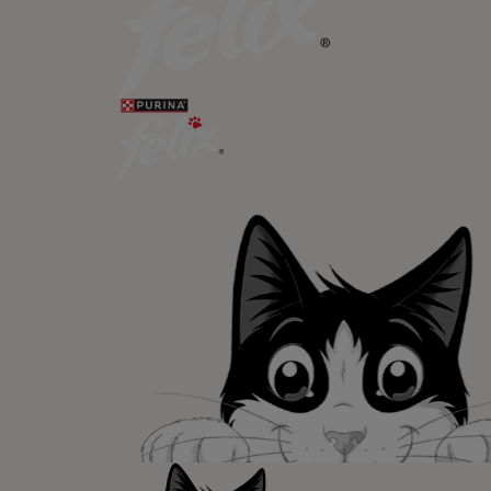
Newsletter
Recibe nuest
mascotas​
En Purina, creemos que cuando la
las mascotas se juntan, la vida e
queremos acompañaros y estar a 
etapa de su vida.​