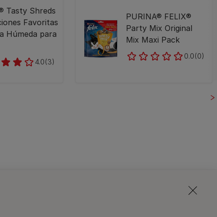
® Tasty Shreds
PURINA® FELIX®
iones Favoritas
Party Mix Original
a Húmeda para
Mix Maxi Pack
0.0
(0)
4.0
(3)