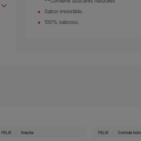
**Contiene azúcares naturales
Sabor irresistible.
100% sabroso.
FELIX
Snacks
FELIX
Comida húm