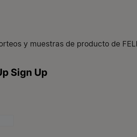
Registrarme
sorteos y muestras de producto de FEL
Para nuestros socios
C
C
Comida para perros
Veterinarios
L
Consejos
d
9
Glosario