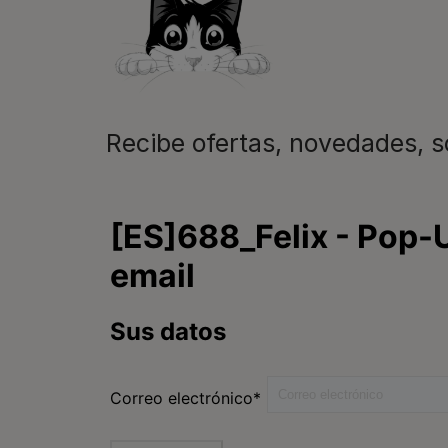
Recibe ofertas, novedades, 
Purina
Encuentra tu mascota
ideal
Comida para gatos
Conoce Purina