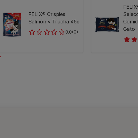
FELIX
FELIX® Crispies
Selecc
Salmón y Trucha 45g
Comid
Gato
0.0
(0)