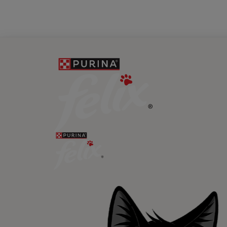
Newsletter
Recibe nuest
mascotas​
En Purina, creemos que cuando la
las mascotas se juntan, la vida e
queremos acompañaros y estar a 
etapa de su vida.​