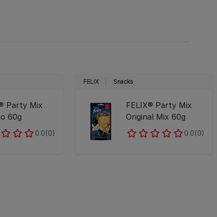
FELIX
Snacks
® Party Mix
FELIX® Party Mix
o 60g
Original Mix 60g
0.0
(0)
0.0
(0)