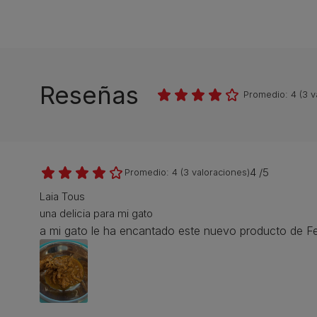
Reseñas
Promedio:
4
(
3
v
4 /5
Promedio:
4
(
3
valoraciones)
Laia Tous
una delicia para mi gato
a mi gato le ha encantado este nuevo producto de Feli