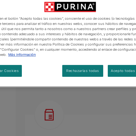
manera abierta y honesta.
PRO PLAN Veterinary Diets
Ver todos los consejos d
Ver todas las marcas
Razas de gatos por piel y
de interior​
Tamaños disponibles:
4x80gr
gatos
pelaje​
alimentación para perros
Ver todas las marcas
Ver todos los consejos de
Tus preguntas nos importan
Tiernos trozos desmenuzados en una sabrosa 
 en el botón “Acepto todas las cookies”, consiente el uso de cookies (o tecnologías 
alimentación para gatos
e terceros para analizar el tráfico en nuestras webs, conocer sus hábitos de navegac
Con ternera, con pollo.
 útil que nos permita tanto a nosotros como a nuestros partners crear perfiles y p
y contenido adecuado a sus intereses y hábitos de navegación, y proporcionarle fu
Completo y equilibrado.
ciales (permitiéndole compartir contenido de nuestras webs a través de las redes s
er más información en nuestra Política de Cookies y configurar sus preferencias h
Sin colorantes
 “Configurar Cookies” o, en cualquier momento, accediendo al enlace de configurac
web.
Más información
Ver más
ar Cookies
Rechazarlas todas
Acepto todas 
Descripción del producto
Ingredien