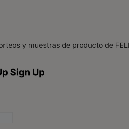
disfrutar ya 
Registrarme
sorteos y muestras de producto de FEL
Para nuestros socios
C
C
Comida para perros
Veterinarios
L
Consejos
d
9
Glosario