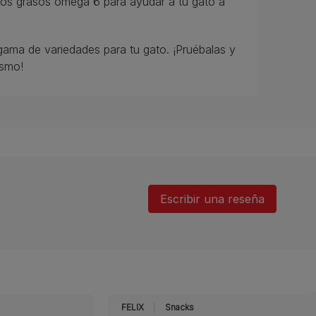
idos grasos omega 6 para ayudar a tu gato a
 gama de variedades para tu gato. ¡Pruébalas y
ismo!
Escribir una reseña
FELIX
Snacks