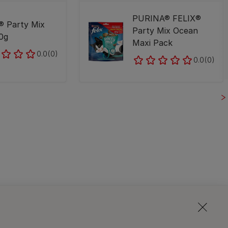
PURINA® FELIX®
® Party Mix
Party Mix Ocean
60g
Maxi Pack
0.0
(0)
0.0
(0)