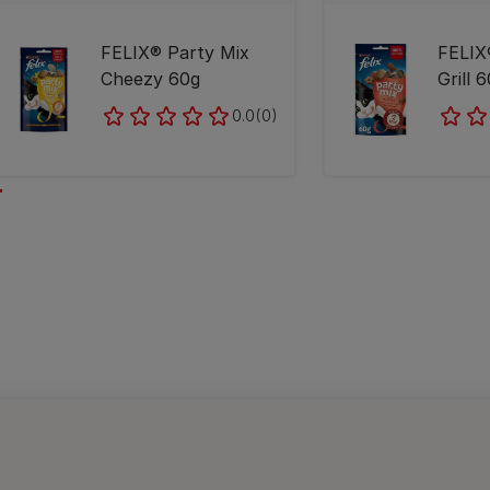
FELIX® Party Mix
FELIX
Cheezy 60g
Grill 
0.0
(0)