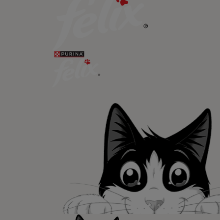
Newsletter
Recibe nuest
mascotas​
En Purina, creemos que cuando la
las mascotas se juntan, la vida e
queremos acompañaros y estar a 
etapa de su vida.​