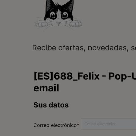
Recibe ofertas, novedades, 
Purina
Encuentra tu mascota
ideal
Comida para gatos
Conoce Purina