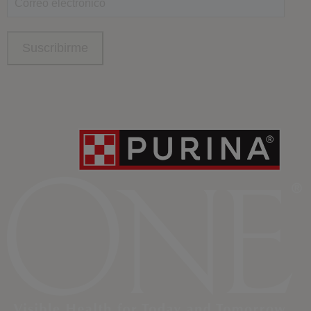
Síguenos
facebook
instagram
twitter
youtube
tiktok
Contacta
Contacta con Purina
Llámanos de 9h a 20h, de lunes a viernes
900 802 522
Aviso Legal
Política General de Privacidad
Política de cookies
Gestión de Derechos