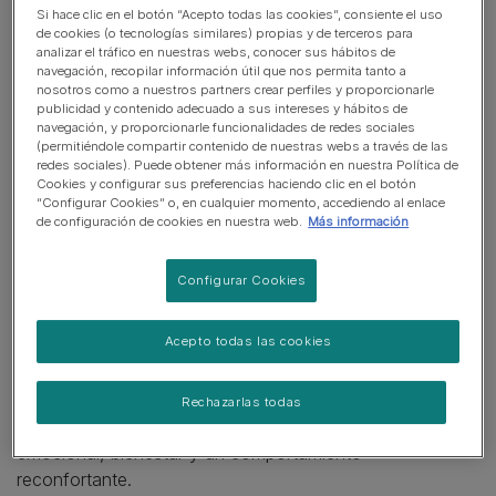
​Los gatos son mantenidos como mascotas y sus
Si hace clic en el botón “Acepto todas las cookies”, consiente el uso
propietarios son los encargados de todo lo relacionado
de cookies (o tecnologías similares) propias y de terceros para
con su nutrición, salud, bienestar y educación, de modo
analizar el tráfico en nuestras webs, conocer sus hábitos de
navegación, recopilar información útil que nos permita tanto a
que tendemos a pensar que la elección de un gato es
nosotros como a nuestros partners crear perfiles y proporcionarle
una relación unidireccional. Pero, a pesar de ello, todo
publicidad y contenido adecuado a sus intereses y hábitos de
navegación, y proporcionarle funcionalidades de redes sociales
gato mantendrá su libertad. A menudo, por ejemplo, un
(permitiéndole compartir contenido de nuestras webs a través de las
gato muestra preferencia por una persona concreta de la
redes sociales). Puede obtener más información en nuestra Política de
familia, o incluso decide venir y quedarse a vivir contigo
Cookies y configurar sus preferencias haciendo clic en el botón
“Configurar Cookies” o, en cualquier momento, accediendo al enlace
¡sin haber sido invitado!
de configuración de cookies en nuestra web.
Más información
Es importante conocer la psicología básica de los gatos
Configurar Cookies
y su comportamiento para ayudarles a sentirse tan
cómodos como sea posible en su nuevo hogar. Además
Acepto todas las cookies
de las cosas básicas como la comida y un lugar de
cobijo, el gato se siente impulsado por la necesidad de
seguridad y bienestar. Por tanto, hará mejores migas de
Rechazarlas todas
forma natural con quien le ofrezca el mayor equilibrio
emocional, bienestar y un comportamiento
reconfortante.