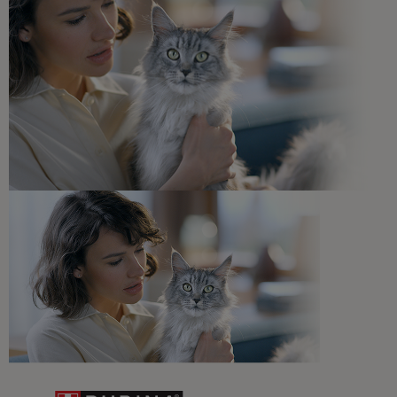
Consejos adaptados a las necesidades de tu mascota,
recomendaciones sobre su salud y bienestar ¡y
novedades cada mes!
Veterinarios, nutricionistas y expertos en perros y gatos
para resolver todas tus dudas.​
Promociones, concursos, descuentos y ofertas de
todas nuestras marcas.​
¡No te lo pierdas, únete a Purina y empieza
a disfrutar ya de las ventajas!​