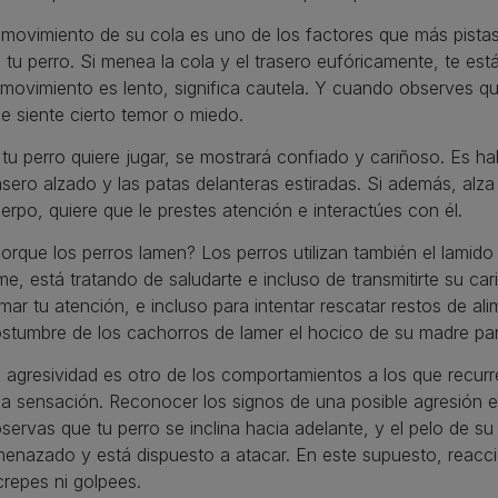
 movimiento de su cola es uno de los factores que más pistas
 tu perro. Si menea la cola y el trasero eufóricamente, te está 
 movimiento es lento, significa cautela. Y cuando observes q
e siente cierto temor o miedo.
 tu perro quiere jugar, se mostrará confiado y cariñoso. Es hab
asero alzado y las patas delanteras estiradas. Si además, alza
erpo, quiere que le prestes atención e interactúes con él.
orque los perros lamen? Los perros utilizan también el lamido
me, está tratando de saludarte e incluso de transmitirte su ca
amar tu atención, e incluso para intentar rescatar restos de al
stumbre de los cachorros de lamer el hocico de su madre para 
 agresividad es otro de los comportamientos a los que recurr
a sensación. Reconocer los signos de una posible agresión es
servas que tu perro se inclina hacia adelante, y el pelo de su
enazado y está dispuesto a atacar. En este supuesto, reacc
crepes ni golpees.