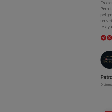
Es cie
Pero 
peligr
un vet
te ayu
Patr
Diciemb