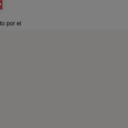
to por el
o Editorial de Purina
igadores, veterinarios y expertos, impulsados por la creencia de 
amos para enriquecer la vida de las mascotas y las personas que l
s:
PRO PLAN
Pienso
PRO PLAN
PURINA® PRO PLAN®