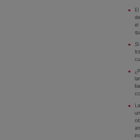
El
de
el
qu
Si
tr
cu
¿P
la
ll
co
La
un
ob
am
in