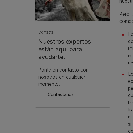
nuest
Pero, 
compor
Contacta
Lo
Nuestros expertos
do
ro
están aquí para
im
ayudarte.
re
Ponte en contacto con
Lo
nosotros en cualquier
ex
momento.
pe
Contáctanos
cu
la
tr
in
si
co