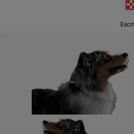
Escri
Equip
Invest
Trabaj
Productos relacionado
PRO PLAN
Pienso
PURINA® PRO PLAN®