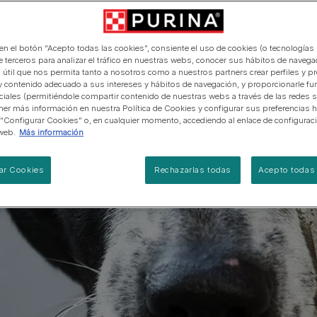
manera abierta y honesta.
PRO PLAN Veterinary Diets
Ver todos los consejos d
Ver todas las marcas
Razas de gatos por piel y
de interior​
gatos
pelaje​
alimentación para perros
Ver todas las marcas
Ver todos los consejos de
Tus preguntas nos importan
alimentación para gatos
 en el botón “Acepto todas las cookies”, consiente el uso de cookies (o tecnologías 
e terceros para analizar el tráfico en nuestras webs, conocer sus hábitos de navegac
 útil que nos permita tanto a nosotros como a nuestros partners crear perfiles y p
y contenido adecuado a sus intereses y hábitos de navegación, y proporcionarle fu
ciales (permitiéndole compartir contenido de nuestras webs a través de las redes s
er más información en nuestra Política de Cookies y configurar sus preferencias h
 “Configurar Cookies” o, en cualquier momento, accediendo al enlace de configurac
web.
Más información
ar Cookies
Rechazarlas todas
Acepto todas 