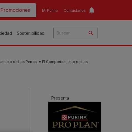
ader top
Promociones
Mi Purina
Contáctanos
ociedad
Sostenibilidad
tamieto de Los Perros
El Comportamiento de Los
​
o​
ar
a
Presenta
to
Guías de nutrición para
Guías de nutrición para
o
perros​
gatos​
s
Consejos personalizados