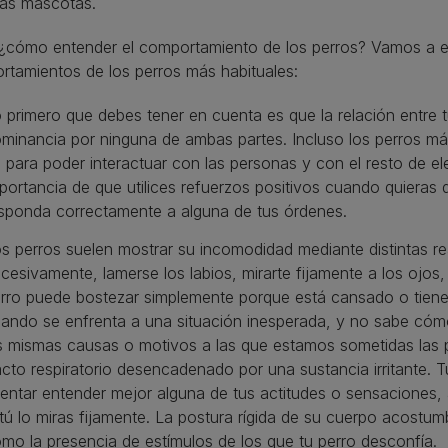
ras mascotas.
¿cómo entender el comportamiento de los perros? Vamos a exp
tamientos de los perros más habituales:
 primero que debes tener en cuenta es que la relación entre t
minancia por ninguna de ambas partes. Incluso los perros má
l para poder interactuar con las personas y con el resto de e
portancia de que utilices refuerzos positivos cuando quiera
sponda correctamente a alguna de tus órdenes.
s perros suelen mostrar su incomodidad mediante distintas re
cesivamente, lamerse los labios, mirarte fijamente a los ojos,
rro puede bostezar simplemente porque está cansado o tiene
ando se enfrenta a una situación inesperada, y no sabe cómo
s mismas causas o motivos a las que estamos sometidas las per
acto respiratorio desencadenado por una sustancia irritante. T
tentar entender mejor alguna de tus actitudes o sensacione
 tú lo miras fijamente. La postura rígida de su cuerpo acostum
mo la presencia de estímulos de los que tu perro desconfía.