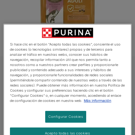
Si hace clic en el botón “Acepto todas las cookies”, consiente el uso
de cookies (o tecnologías similares) propias y de terceros para
analizar el tráfico en nuestras webs, conocer sus hábitos de
navegación, recopilar información útil que nos permita tanto a
nosotros como a nuestros partners crear perfiles y proporcionarle
CAT CHOW Gato Pienso
publicidad y contenido adecuado a sus intereses y hábitos de
navegación, y proporcionarle funcionalidades de redes sociales
PURINA® CAT CHOW® Adulto con Salmón
(permitiéndole compartir contenido de nuestras webs a través de las
redes sociales). Puede obtener más información en nuestra Política de
Sin reseñas aún
Cookies y configurar sus preferencias haciendo clic en el botón
“Configurar Cookies” o, en cualquier momento, accediendo al enlace
de configuración de cookies en nuestra web.
Más información
Tamaños disponibles:
1,5kg
15kg
Configurar Cookies
Formulado con achicoria, un prebiótico natural que
ayuda a mejorar la función digestiva de su gato.
Acepto todas las cookies