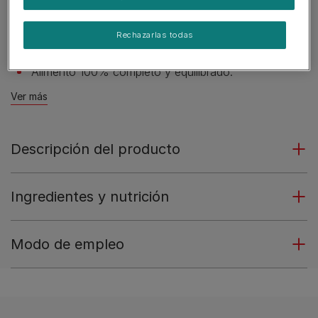
50% proteína animal (del total de proteína de la
fórmula).
Rechazarlas todas
Con ingredientes naturales.
Alimento 100% completo y equilibrado.
Ver más
Descripción del producto
Ingredientes y nutrición
Modo de empleo