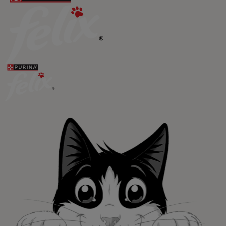
Promociones, concursos, descuentos y ofertas de
todas nuestras marcas.​
¡No te lo pierdas, únete a Purina y empieza
a disfrutar ya de las ventajas!​
Registrarme ahora​
Purina