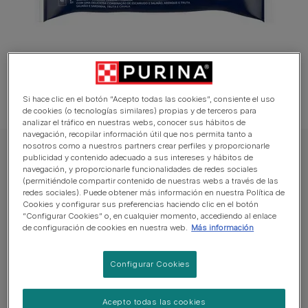
Si hace clic en el botón “Acepto todas las cookies”, consiente el uso
de cookies (o tecnologías similares) propias y de terceros para
analizar el tráfico en nuestras webs, conocer sus hábitos de
navegación, recopilar información útil que nos permita tanto a
nosotros como a nuestros partners crear perfiles y proporcionarle
FELIX Gato Comida húmeda
publicidad y contenido adecuado a sus intereses y hábitos de
navegación, y proporcionarle funcionalidades de redes sociales
FELIX® DUO Festín del Mar en Gelatina
(permitiéndole compartir contenido de nuestras webs a través de las
redes sociales). Puede obtener más información en nuestra Política de
Cookies y configurar sus preferencias haciendo clic en el botón
Sin reseñas aún
“Configurar Cookies” o, en cualquier momento, accediendo al enlace
de configuración de cookies en nuestra web.
Más información
Tamaños disponibles:
4x85g
Configurar Cookies
Alimentación 100% completa y equilibrada.
Fuente de Ácidos Grasos Omega 6.
Acepto todas las cookies