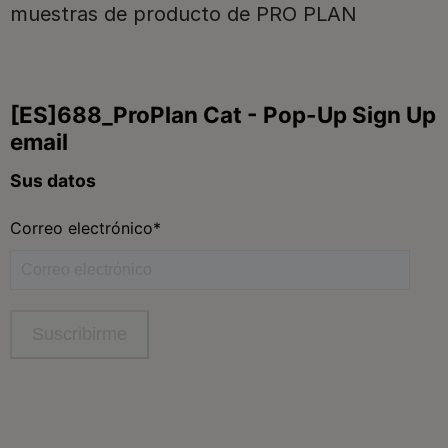
muestras de producto de PRO PLAN
Síguenos
facebook
instagram
twitter
youtube
tiktok
Contacta
Contacta con Purina
Llámanos de 9h a 20h, de lunes a viernes
900 802 522
Aviso Legal
Política General de Privacidad
Política de cookies