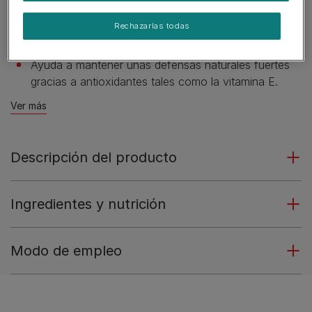
favoreciendo una orina diluida (como todos los
alimentos húmedos para gatos)
Rechazarlas todas
Ayuda a mantener un peso corporal saludable.
Ayuda a mantener unas defensas naturales fuertes
gracias a antioxidantes tales como la vitamina E.
Ver más
Descripción del producto
Ingredientes y nutrición
Modo de empleo