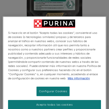
Si hace clic en el botón “Acepto todas las cookies”, consiente el uso
de cookies (o tecnologías similares) propias y de terceros para
analizar el tráfico en nuestras webs, conocer sus hábitos de
navegación, recopilar información útil que nos permita tanto a
nosotros como a nuestros partners crear perfiles y proporcionarle
publicidad y contenido adecuado a sus intereses y hábitos de
PRO PLAN Gato Comida húmeda
navegación, y proporcionarle funcionalidades de redes sociales
PURINA® PRO PLAN® Gato STERILISED
(permitiéndole compartir contenido de nuestras webs a través de las
redes sociales). Puede obtener más información en nuestra Política de
Buey en Salsa
Cookies y configurar sus preferencias haciendo clic en el botón
“Configurar Cookies” o, en cualquier momento, accediendo al enlace
de configuración de cookies en nuestra web.
Más información
Sin reseñas aún
Configurar Cookies
Tamaños disponibles:
85g
Ayuda a mantener un tracto urinario saludable
Acepto todas las cookies