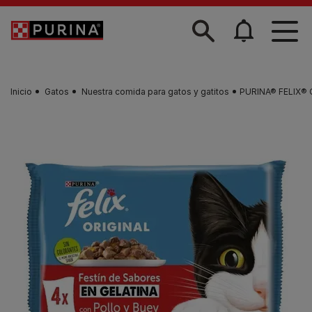
Skip to main content
Inicio
Gatos
Nuestra comida para gatos y gatitos
PURINA® FELIX® Or