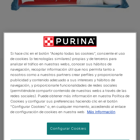
Si hace clic en el botón “Acepto todas las cookies”, consiente el uso
de cookies (o tecnologías similares) propias y de terceros para
analizar el tráfico en nuestras webs, conocer sus hábitos de
navegación, recopilar información útil que nos permita tanto a
FELIX® Gato Comida Húmeda
nosotros como a nuestros partners crear perfiles y proporcionarle
PURINA® FELIX® Original Festín de Sabores
publicidad y contenido adecuado a sus intereses y hábitos de
navegación, y proporcionarle funcionalidades de redes sociales
en Gelatina
(permitiéndole compartir contenido de nuestras webs a través de las
redes sociales). Puede obtener más información en nuestra Política de
Cookies y configurar sus preferencias haciendo clic en el botón
Sin reseñas aún
“Configurar Cookies” o, en cualquier momento, accediendo al enlace
de configuración de cookies en nuestra web.
Más información
Tamaños disponibles:
340 g
1,02 Kg
3,74 Kg
Configurar Cookies
Los gatos conocen lo que quieren, especialmente a