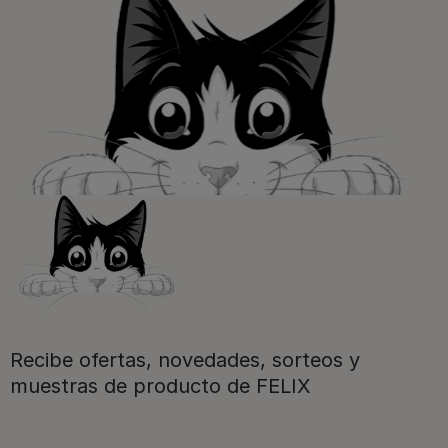
Purina
Para nuestros socios
Síguenos
Recibe ofertas, novedades, sorteos y
muestras de producto de FELIX
facebook
instagram
twitter
youtube
tiktok