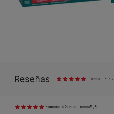
Reseñas
Promedio:
5
(
4
v
5 /5
Promedio:
5
(
4
valoraciones)