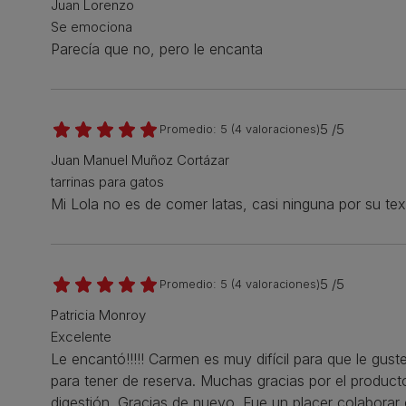
Juan Lorenzo
Se emociona
Parecía que no, pero le encanta
5 /5
Promedio:
5
(
4
valoraciones)
Juan Manuel Muñoz Cortázar
tarrinas para gatos
Mi Lola no es de comer latas, casi ninguna por su te
5 /5
Promedio:
5
(
4
valoraciones)
Patricia Monroy
Excelente
Le encantó!!!!! Carmen es muy difícil para que le gu
para tener de reserva. Muchas gracias por el produ
digestión. Gracias de nuevo. Fue un placer colaborar