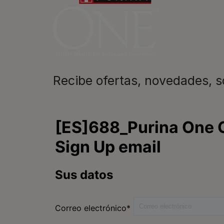
mascotas​
En Purina, creemos que cuando la
las mascotas se juntan, la vida e
queremos acompañaros y estar a 
etapa de su vida.​
Recibe ofertas, novedades, 