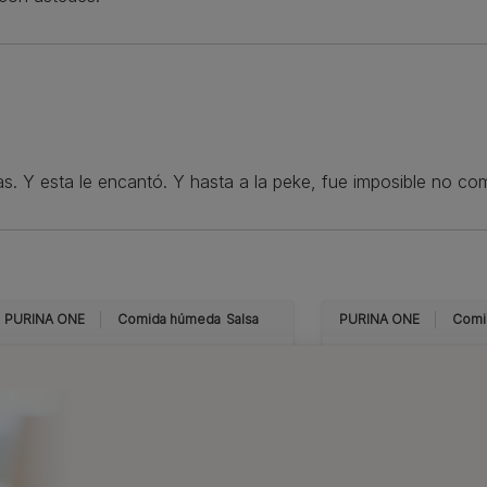
as. Y esta le encantó. Y hasta a la peke, fue imposible no 
PURINA ONE
Comida húmeda
Salsa
PURINA ONE
Comi
PURINA® ONE®
PURI
SENSITIVE Finas
INDO
láminas en Salsa,
Finas
Comida húmeda para
salsa
gatos con Atún y