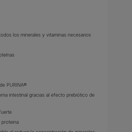
 todos los minerales y vitaminas necesarios
oteínas
as de PURINA®
ma intestinal gracias al efecto prebiótico de
fuerte
e proteina