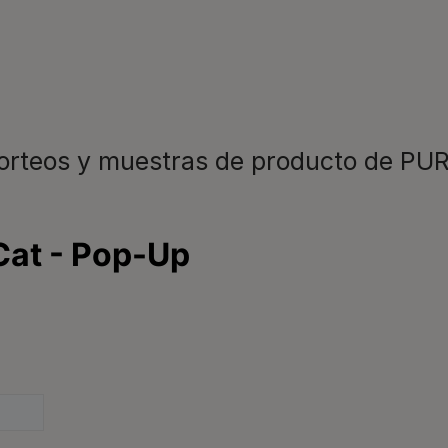
s personas y
Consejos a
s mucho mejor. Por eso,
recomendac
vuestro lado en cada
novedades
sorteos y muestras de producto de P
Veterinario
para resolv
Promocione
todas nues
¡No te lo p
disfrutar ya 
Registrarme