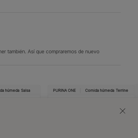
comer también. Así que compraremos de nuevo
da húmeda
Salsa
PURINA ONE
Comida húmeda
Terrine
NA® ONE®
OR FORMULA
Purina® ONE®
 Láminas en
Esterilizado Terrine
 con Atún y
con Salmón y