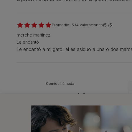
5 /5
Promedio:
5
(
4
valoraciones)
merche martinez
Le encantó
Le encantó a mi gato, él es asiduo a una o dos marc
Comida húmeda
También
te puede
interesar