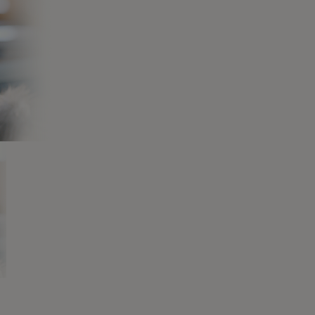
Judías
Zanahorias, sobre
85g s
85g
0.0
(0)
ras newsletters sobre 