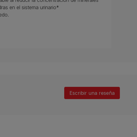
able al reducir la concentración de minerales
as en el sistema urinario*
edo.
Escribir una reseña