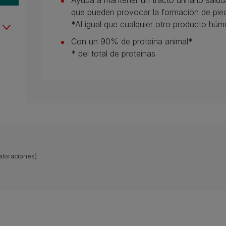
Ayuda a mantener un tracto urinario salud
que pueden provocar la formación de piedr
*Al igual que cualquier otro producto húm
Con un 90% de proteina animal*
* del total de proteinas
aloraciones)