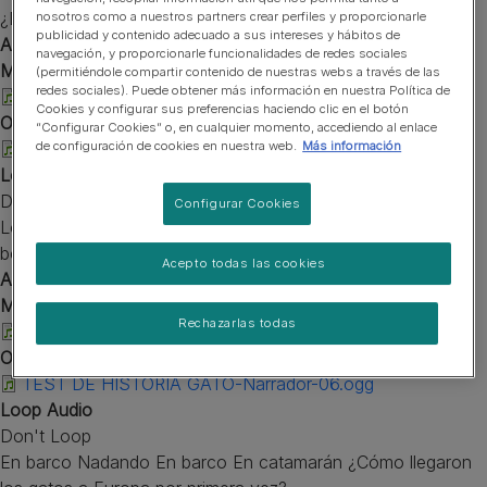
¿Dónde se adoraba a los gatos?
nosotros como a nuestros partners crear perfiles y proporcionarle
publicidad y contenido adecuado a sus intereses y hábitos de
Audio
navegación, y proporcionarle funcionalidades de redes sociales
MP3 File
(permitiéndole compartir contenido de nuestras webs a través de las
redes sociales). Puede obtener más información en nuestra Política de
TEST DE HISTORIA GATO-Narrador-02_0.mp3
Cookies y configurar sus preferencias haciendo clic en el botón
OGG File
“Configurar Cookies” o, en cualquier momento, accediendo al enlace
TEST DE HISTORIA GATO-Narrador-02.ogg
de configuración de cookies en nuestra web.
Más información
Loop Audio
Don't Loop
Configurar Cookies
Los lugares soleados El viento Los lugares soleados Las
bolas de nieve ¿Qué les gusta a los gatos?
Acepto todas las cookies
Audio
MP3 File
Rechazarlas todas
TEST DE HISTORIA GATO-Narrador-06_0.mp3
OGG File
TEST DE HISTORIA GATO-Narrador-06.ogg
Loop Audio
Don't Loop
En barco Nadando En barco En catamarán ¿Cómo llegaron