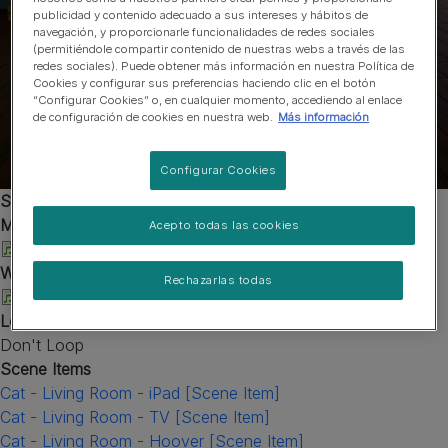
publicidad y contenido adecuado a sus intereses y hábitos de
navegación, y proporcionarle funcionalidades de redes sociales
(permitiéndole compartir contenido de nuestras webs a través de las
redes sociales). Puede obtener más información en nuestra Política de
Cookies y configurar sus preferencias haciendo clic en el botón
“Configurar Cookies” o, en cualquier momento, accediendo al enlace
de configuración de cookies en nuestra web.
Más información
Configurar Cookies
Scene Audio
MP3 File
Acepto todas las cookies
SALON-Narrador_0.mp3
WAV File
Rechazarlas todas
SALON-Narrador_0.wav
Loop Audio
Don't Loop
Scene Items
Cat - Living Room - iPad [Scene Item]
Cat - Living Room - TV [Scene Item]
Cat - Living Room - Hoover [Scene Item]