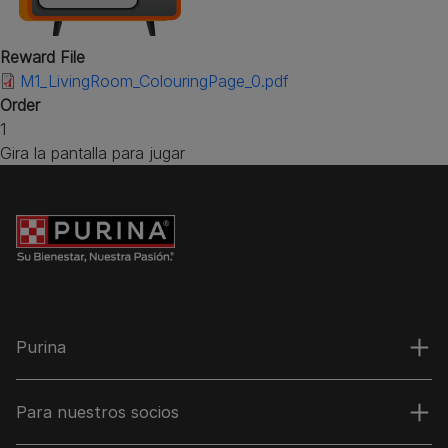
Reward File
M1_LivingRoom_ColouringPage_0.pdf
Order
1
Gira la pantalla para jugar
Purina
Para nuestros socios