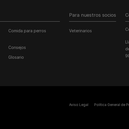
Para nuestros socios
C
C
Comida para perros
Veterinarios
L
Consejos
d
9
Glosario
Aviso Legal
Política General de 