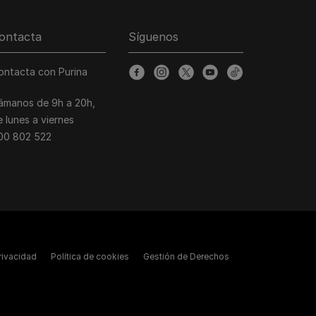
ontacta
Síguenos
ontacta con Purina
facebook
instagram
twitter
youtube
tiktok
lámanos de 9h a 20h,
e lunes a viernes
00 802 522
Privacidad
Política de cookies
Gestión de Derechos