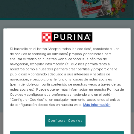
DESCUBRE LA RIQUEZA DE LA
NATURALEZA
Si hace clic en el botón “Acepto todas las cookies”, consiente el uso
de cookies (o tecnologías similares) propias y de terceros para
Con la alimentación experta de PURINA ONE®
analizar el tráfico en nuestras webs, conocer sus hábitos de
navegación, recopilar información útil que nos permita tanto a
DualNature®, DESCUBRIRÁS LA RIQUEZA DE LA
nosotros como a nuestros partners crear perfiles y proporcionarle
NATURALEZA gracias a los ingredientes naturales
publicidad y contenido adecuado a sus intereses y hábitos de
seleccionados que cuidan a diario del bienestar
navegación, y proporcionarle funcionalidades de redes sociales
(permitiéndole compartir contenido de nuestras webs a través de las
general de tu gato. Nuestra primera gama que limita
redes sociales). Puede obtener más información en nuestra Política de
las emisiones de carbono nos permite reducir la
Cookies y configurar sus preferencias haciendo clic en el botón
“Configurar Cookies” o, en cualquier momento, accediendo al enlace
huella de carbono y dar pasos hacia un futuro mejor.
de configuración de cookies en nuestra web.
Más información
Configurar Cookies
Descubre las distintas