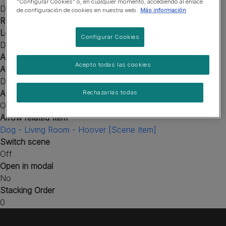
“Configurar Cookies” o, en cualquier momento, accediendo al enlace
Don't Loop
de configuración de cookies en nuestra web.
Más información
Reward Audio
Loop Audio
Configurar Cookies
Don't Loop
Animation
Acepto todas las cookies
Animation Loop
Don't Loop
Arrow
Rechazarlas todas
On
Arrow related Item
Dog - Living Room - Hoover [Scene Item]
Switch scene
Off
Open in modal
No
Stacking Order
0