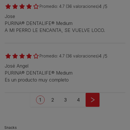
4 /5
Promedio:
4.7
(
36
valoraciones)
Jose
PURINA® DENTALIFE® Medium
A MI PERRO LE ENCANTA, SE VUELVE LOCO.
4 /5
Promedio:
4.7
(
36
valoraciones)
José Angel
PURINA® DENTALIFE® Medium
Es un producto muy completo
Pagination
Current page
Page
Page
Page
1
2
3
4
Snacks