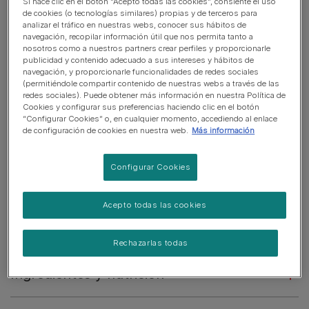
Si hace clic en el botón “Acepto todas las cookies”, consiente el uso
Está científicamente probado que dando un sabroso
de cookies (o tecnologías similares) propias y de terceros para
stick Purina® Dentalife cada día, puedes ayudar a
analizar el tráfico en nuestras webs, conocer sus hábitos de
navegación, recopilar información útil que nos permita tanto a
reducir la placa, la acumulación de sarro y apoyar la
nosotros como a nuestros partners crear perfiles y proporcionarle
salud de las encías de tu perro.
publicidad y contenido adecuado a sus intereses y hábitos de
navegación, y proporcionarle funcionalidades de redes sociales
Su única textura suave y esponjosa está diseñada
(permitiéndole compartir contenido de nuestras webs a través de las
para promover una acción de limpieza suave y
redes sociales). Puede obtener más información en nuestra Política de
Cookies y configurar sus preferencias haciendo clic en el botón
eficaz, incluso para los dientes difíciles de alcanzar.
“Configurar Cookies” o, en cualquier momento, accediendo al enlace
de configuración de cookies en nuestra web.
Más información
¡Y su gran sabor ayudará a crear una agradable
rutina dental diaria para tu perro!
Configurar Cookies
Ver más
Acepto todas las cookies
Descripción del producto
Rechazarlas todas
Ingredientes y nutrición