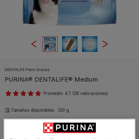
DENTALIFE Perro Snacks
PURINA® DENTALIFE® Medium
Promedio:
4.7
(
36
valoraciones)
Tamaños disponibles:
120 g
La salud dental es importante para el bienestar de tu
perro.