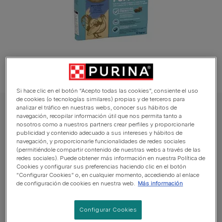
Si hace clic en el botón “Acepto todas las cookies”, consiente el uso
de cookies (o tecnologías similares) propias y de terceros para
analizar el tráfico en nuestras webs, conocer sus hábitos de
DOG CHOW Perro Pienso
navegación, recopilar información útil que nos permita tanto a
PURINA® DOG CHOW® para cachorros de
nosotros como a nuestros partners crear perfiles y proporcionarle
publicidad y contenido adecuado a sus intereses y hábitos de
razas grandes con Pavo 12Kg
navegación, y proporcionarle funcionalidades de redes sociales
(permitiéndole compartir contenido de nuestras webs a través de las
redes sociales). Puede obtener más información en nuestra Política de
Promedio:
4
(
1
vote)
Cookies y configurar sus preferencias haciendo clic en el botón
“Configurar Cookies” o, en cualquier momento, accediendo al enlace
de configuración de cookies en nuestra web.
Más información
Tamaños disponibles:
12kg
Ayuda a tu perro a vivir saludable y feliz.
Configurar Cookies