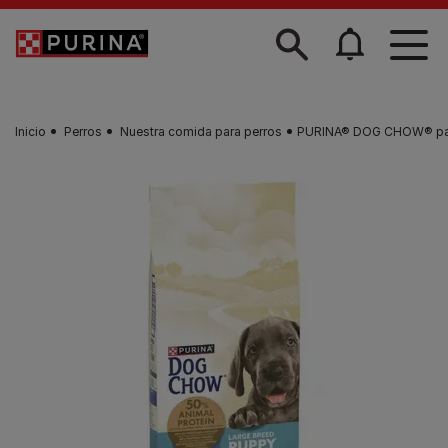
Skip to main content
Inicio
Perros
Nuestra comida para perros
PURINA® DOG CHOW® para