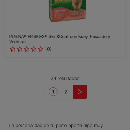
PURINA® FRISKIES® Skin&Coat con Buey, Pescado y
Verduras
(0)
24 resultados
Pagination
Current page
Page
1
2
La personalidad de tu perro aporta algo muy