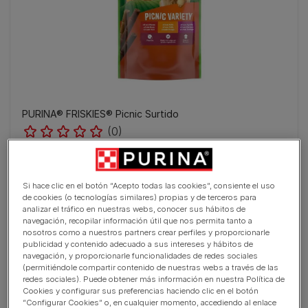
PURINA® FRISKIES® Picnic Surtido
(0)
Si hace clic en el botón “Acepto todas las cookies”, consiente el uso
de cookies (o tecnologías similares) propias y de terceros para
analizar el tráfico en nuestras webs, conocer sus hábitos de
navegación, recopilar información útil que nos permita tanto a
nosotros como a nuestros partners crear perfiles y proporcionarle
publicidad y contenido adecuado a sus intereses y hábitos de
navegación, y proporcionarle funcionalidades de redes sociales
(permitiéndole compartir contenido de nuestras webs a través de las
redes sociales). Puede obtener más información en nuestra Política de
Cookies y configurar sus preferencias haciendo clic en el botón
“Configurar Cookies” o, en cualquier momento, accediendo al enlace