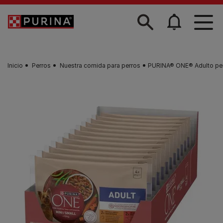
Skip to main content
Inicio
Perros
Nuestra comida para perros
PURINA® ONE® Adulto per