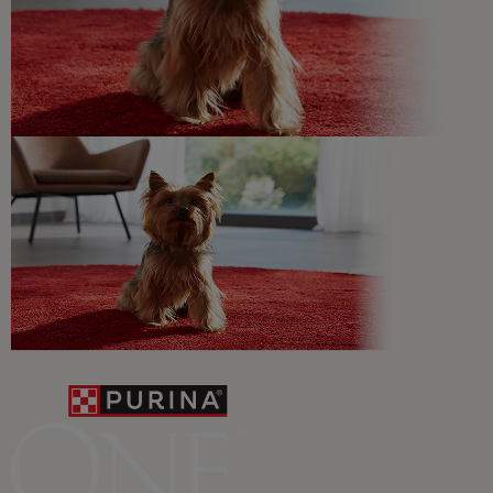
recomendaciones sobre su salud y bienestar ¡y
novedades cada mes!
Veterinarios, nutricionistas y expertos en perros y gatos
para resolver todas tus dudas.​
Promociones, concursos, descuentos y ofertas de
todas nuestras marcas.​
¡No te lo pierdas, únete a Purina y empieza
a disfrutar ya de las ventajas!​
Registrarme ahora