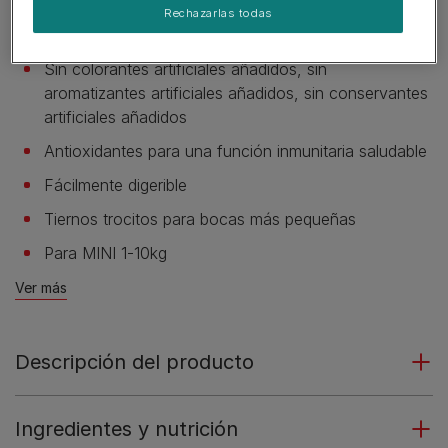
los perros de razas pequeñas
Rechazarlas todas
Para perros de razas pequeñas +1 año
Sin colorantes artificiales añadidos, sin
aromatizantes artificiales añadidos, sin conservantes
artificiales añadidos
Antioxidantes para una función inmunitaria saludable
Fácilmente digerible
Tiernos trocitos para bocas más pequeñas
Para MINI 1-10kg
Ver más
Descripción del producto
Ingredientes y nutrición