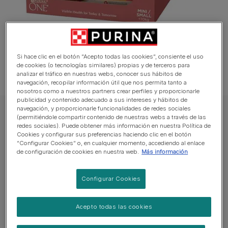
Si hace clic en el botón “Acepto todas las cookies”, consiente el uso
de cookies (o tecnologías similares) propias y de terceros para
analizar el tráfico en nuestras webs, conocer sus hábitos de
navegación, recopilar información útil que nos permita tanto a
nosotros como a nuestros partners crear perfiles y proporcionarle
publicidad y contenido adecuado a sus intereses y hábitos de
navegación, y proporcionarle funcionalidades de redes sociales
ONE MINI Perro Comida húmeda
(permitiéndole compartir contenido de nuestras webs a través de las
redes sociales). Puede obtener más información en nuestra Política de
PURINA® ONE® Adulto perro Pollo y
Cookies y configurar sus preferencias haciendo clic en el botón
Cordero
“Configurar Cookies” o, en cualquier momento, accediendo al enlace
de configuración de cookies en nuestra web.
Más información
Sin reseñas aún
Configurar Cookies
Tamaños disponibles:
340gr
Acepto todas las cookies
Nutrición avanzada adaptada a las necesidades de