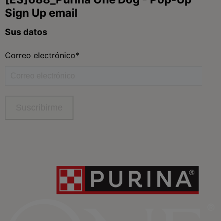
Purina
Para nuestros socios
Síguenos
facebook
instagram
twitter
youtube
tiktok
Contacta
Contacta con Purina
Llámanos de 9h a 20h, de lunes a viernes
900 802 522