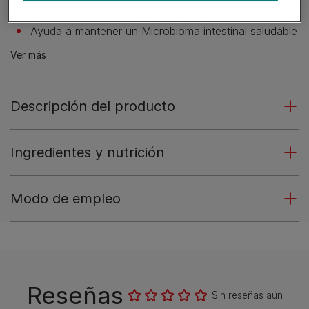
Salmón es el ingrediente Nº1
Ayuda a mantener un Microbioma intestinal saludable
Ver más
Descripción del producto
Ingredientes y nutrición
Modo de empleo
Reseñas
Sin reseñas aún