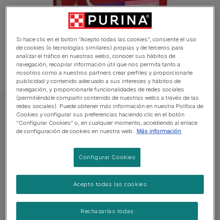
Si hace clic en el botón “Acepto todas las cookies”, consiente el uso
de cookies (o tecnologías similares) propias y de terceros para
analizar el tráfico en nuestras webs, conocer sus hábitos de
navegación, recopilar información útil que nos permita tanto a
nosotros como a nuestros partners crear perfiles y proporcionarle
publicidad y contenido adecuado a sus intereses y hábitos de
navegación, y proporcionarle funcionalidades de redes sociales
(permitiéndole compartir contenido de nuestras webs a través de las
redes sociales). Puede obtener más información en nuestra Política de
PURINA ONE® MEDIUM/MAXI
Cookies y configurar sus preferencias haciendo clic en el botón
“Configurar Cookies” o, en cualquier momento, accediendo al enlace
PURINA ONE® MEDIUM/MAXI Delicate
de configuración de cookies en nuestra web.
Más información
Salmón y Arroz
Configurar Cookies
Sin reseñas aún
Acepto todas las cookies
Tamaños disponibles:
2,5kg
Proteínas de alta calidad
Rechazarlas todas