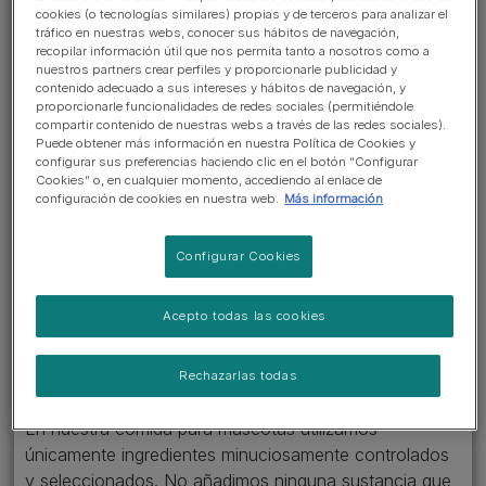
cookies (o tecnologías similares) propias y de terceros para analizar el
tráfico en nuestras webs, conocer sus hábitos de navegación,
recopilar información útil que nos permita tanto a nosotros como a
nuestros partners crear perfiles y proporcionarle publicidad y
contenido adecuado a sus intereses y hábitos de navegación, y
INGREDIENTES
proporcionarle funcionalidades de redes sociales (permitiéndole
Ir a la sección >
compartir contenido de nuestras webs a través de las redes sociales).
Puede obtener más información en nuestra Política de Cookies y
configurar sus preferencias haciendo clic en el botón “Configurar
¿Es cierto que la comida para
Cookies” o, en cualquier momento, accediendo al enlace de
configuración de cookies en nuestra web.
Más información
mascotas contiene fármacos
adictivos?
Configurar Cookies
No, en absoluto. En nuestros productos alimentarios
Acepto todas las cookies
para mascotas nunca utilizamos fármacos, y está
prohibido por las estrictas leyes que rigen la
Rechazarlas todas
fabricación de comida para mascotas.
En nuestra comida para mascotas utilizamos
únicamente ingredientes minuciosamente controlados
y seleccionados. No añadimos ninguna sustancia que