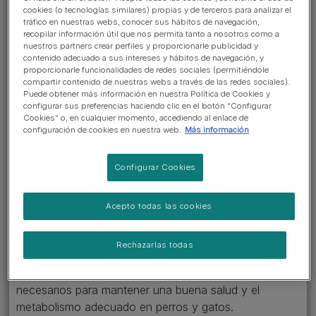
cookies (o tecnologías similares) propias y de terceros para analizar el
tráfico en nuestras webs, conocer sus hábitos de navegación,
recopilar información útil que nos permita tanto a nosotros como a
nuestros partners crear perfiles y proporcionarle publicidad y
contenido adecuado a sus intereses y hábitos de navegación, y
proporcionarle funcionalidades de redes sociales (permitiéndole
INGREDIENTES
compartir contenido de nuestras webs a través de las redes sociales).
Ir a la sección >
Puede obtener más información en nuestra Política de Cookies y
configurar sus preferencias haciendo clic en el botón “Configurar
Cookies” o, en cualquier momento, accediendo al enlace de
configuración de cookies en nuestra web.
Más información
La sal aporta algunos de los
minerales esenciales (como
Configurar Cookies
sodio y cloruro) que tu mascota
necesita cada día para el buen
Acepto todas las cookies
funcionamiento general de su
metabolismo.
Rechazarlas todas
Se trata de una fuente de minerales esenciales
necesarios para mantener una buena salud y el
metabolismo adecuado en perros y gatos.