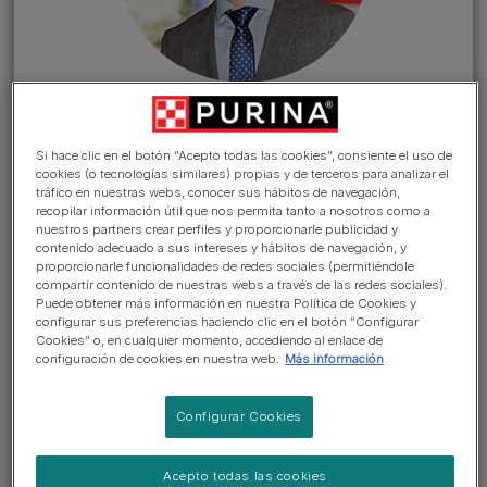
INGREDIENTES
Ir a la sección >
Si hace clic en el botón “Acepto todas las cookies”, consiente el uso de
cookies (o tecnologías similares) propias y de terceros para analizar el
tráfico en nuestras webs, conocer sus hábitos de navegación,
Sí, la comida para mascotas se
recopilar información útil que nos permita tanto a nosotros como a
nuestros partners crear perfiles y proporcionarle publicidad y
puede elaborar con y sin
contenido adecuado a sus intereses y hábitos de navegación, y
cereales. Cuando se fabrica sin
proporcionarle funcionalidades de redes sociales (permitiéndole
compartir contenido de nuestras webs a través de las redes sociales).
cereales, se deben añadir
Puede obtener más información en nuestra Política de Cookies y
configurar sus preferencias haciendo clic en el botón “Configurar
fuentes alternativas de
Cookies” o, en cualquier momento, accediendo al enlace de
carbohidratos para que la dieta
configuración de cookies en nuestra web.
Más información
sea completa y equilibrada.
Configurar Cookies
Como las personas prefieren
distintas fuentes de nutrición,
Acepto todas las cookies