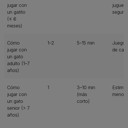
jugar con
juguet
un gatito
seguro
(≤ 6
meses)
Cómo
1–2
5–15 min
Juegos 
jugar con
de caz
un gato
adulto (1–7
años)
Cómo
1
3–10 min
Estimul
jugar con
(más
menos 
un gato
corto)
senior (> 7
años)