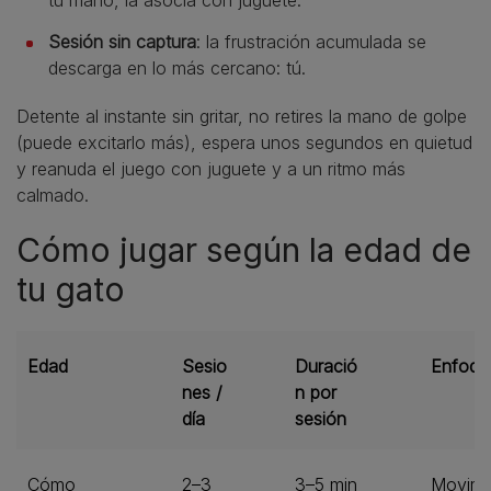
tu mano, la asocia con juguete.
Sesión sin captura
: la frustración acumulada se
descarga en lo más cercano: tú.
Detente al instante sin gritar, no retires la mano de golpe
(puede excitarlo más), espera unos segundos en quietud
y reanuda el juego con juguete y a un ritmo más
calmado.
Cómo jugar según la edad de
tu gato
Edad
Sesio
Duració
Enfoqu
nes /
n por
día
sesión
Cómo
2–3
3–5 min
Movimi