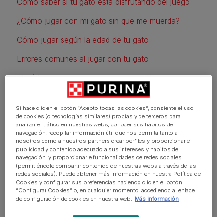
Cómo saber si tu gato está disfrutando del juego
¿Cómo jugar con mi gato sin que me muerda?
Cómo jugar según la edad de tu gato
Errores comunes al jugar con tu gato
¿Qué hacer si mi gato no quiere jugar?
El papel del snack en el juego
Si hace clic en el botón “Acepto todas las cookies”, consiente el uso
Preguntas frecuentes
de cookies (o tecnologías similares) propias y de terceros para
analizar el tráfico en nuestras webs, conocer sus hábitos de
navegación, recopilar información útil que nos permita tanto a
nosotros como a nuestros partners crear perfiles y proporcionarle
publicidad y contenido adecuado a sus intereses y hábitos de
Cómo jugar con un gato paso
navegación, y proporcionarle funcionalidades de redes sociales
(permitiéndole compartir contenido de nuestras webs a través de las
a paso
redes sociales). Puede obtener más información en nuestra Política de
Cookies y configurar sus preferencias haciendo clic en el botón
“Configurar Cookies” o, en cualquier momento, accediendo al enlace
de configuración de cookies en nuestra web.
Más información
Sigue estos cinco pasos para que cualquier sesión de
juego funcione, sin importar la edad ni la energía del