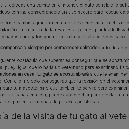
e si colocas una camita en el interior, el gato se relaja lo su
cluso termina considerándolo un sitio seguro para resguardars
troduce cambios gradualmente en la experiencia con el transp
bitación
. En función de la respuesta, puedes plantearte llevar
ecuados para gatos que no sean la consulta del veterinario.
compénsalo siempre por permanecer calmado
tanto durante 
siguiente obstáculo que superar es conseguir que se acostum
, p. ej., igual que lo haría un veterinario para examinarlo fís
raciones en casa, tu gato se acostumbrará
a que le examinen l
. Con ello, no solo conseguirás que la revisión en el veterinar
ar para tu mascota, sino que también te servirá para examinar
ones rutinarias en casa, puedes aprovechar para cepillar a tu ga
ar los primeros síntomas de posibles problemas.
día de la visita de tu gato al vete