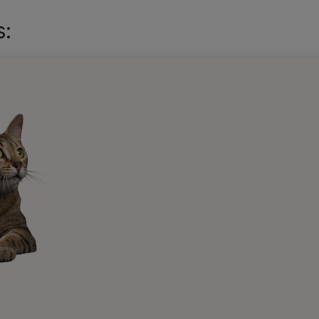
s:
PRO PLAN
Pienso
PURINA® PRO PLAN®
Gato Adult 1+ DERMA
CARE Salmón
0.0
(0)