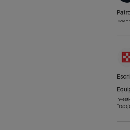
Patr
Diciemb
Escri
Equip
Invest
Trabaj