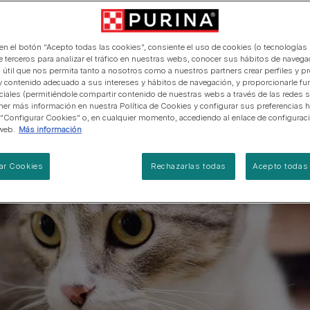
manera abierta y honesta.
PRO PLAN Veterinary Diets
Ver todos los consejos d
Ver todas las marcas
Razas de gatos por piel y
de interior​
gatos
pelaje​
alimentación para perros
Ver todas las marcas
Ver todos los consejos de
Tus preguntas nos importan
alimentación para gatos
 en el botón “Acepto todas las cookies”, consiente el uso de cookies (o tecnologías 
e terceros para analizar el tráfico en nuestras webs, conocer sus hábitos de navegac
 útil que nos permita tanto a nosotros como a nuestros partners crear perfiles y p
y contenido adecuado a sus intereses y hábitos de navegación, y proporcionarle fu
ciales (permitiéndole compartir contenido de nuestras webs a través de las redes s
er más información en nuestra Política de Cookies y configurar sus preferencias h
 “Configurar Cookies” o, en cualquier momento, accediendo al enlace de configurac
web.
Más información
ar Cookies
Rechazarlas todas
Acepto todas 