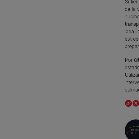
Si tie
de la 
husmea
transp
idea l
estres
prepar
Por úl
estad
Utiliz
interv
calmad