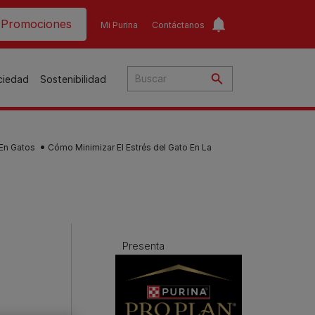
ader top
Promociones
Mi Purina
Contáctanos
ociedad
Sostenibilidad
 En Gatos
Cómo Minimizar El Estrés del Gato En La
​
o​
ar
a
Presenta
to
Guías de nutrición para
Guías de nutrición para
o
perros​
gatos​
s
Consejos personalizados