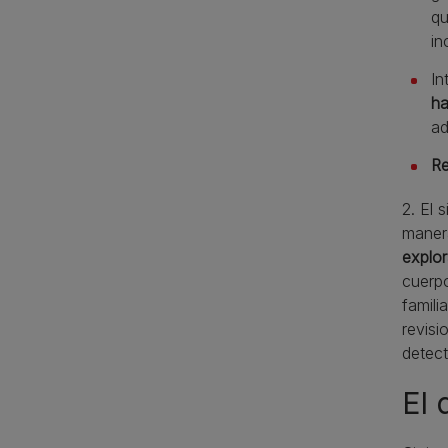
qu
in
In
ha
ad
Re
2. El 
manera
explo
cuerpo
famili
revisi
detect
El 