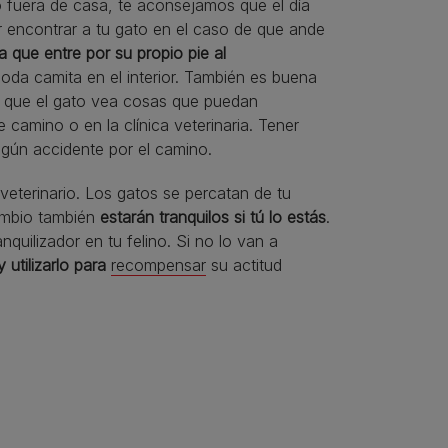
mo fuera de casa, te aconsejamos que el día
r encontrar a tu gato en el caso de que ande
a que entre por su propio pie al
oda camita en el interior. También es buena
tar que el gato vea cosas que puedan
 camino o en la clínica veterinaria. Tener
lgún accidente por el camino.
 veterinario. Los gatos se percatan de tu
ambio también
estarán tranquilos si tú lo estás
.
quilizador en tu felino. Si no lo van a
utilizarlo para
recompensar
su actitud