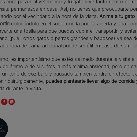
nes hora para ir al veterinario y tu gato vive tanto dentro co
visita permanezca en casa. Así, no tienes que preocuparte po
ndo por el vecindario a la hora de la visita.
Anima a tu gato 
ortín
colocándolo en el suelo con la puerta abierta y una cóm
levarte una toalla para que puedas cubrir el transportín y evi
arlo (p. ej. otros gatos o perros grandes y babosos) ya sea de
ada ropa de cama adicional puede ser útil en caso de sufrir a
timo, es importantísimo que estés calmado durante la visita al
o de ánimo o de si sufres la más mínima ansiedad, pero en c
ar un tono de voz bajo y pausado también tendrá un efecto tran
enir quirúrgicamente,
puedes plantearte llevar algo de comida y 
a durante la visita.