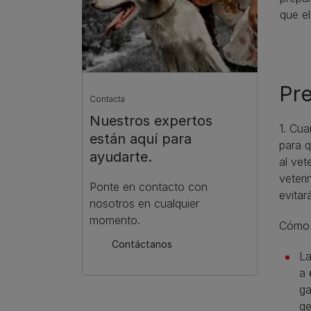
que el
Pre
Contacta
Nuestros expertos
1. Cua
están aquí para
para q
ayudarte.
al vet
veteri
Ponte en contacto con
evitar
nosotros en cualquier
momento.
Cómo f
Contáctanos
La
a
ga
ge