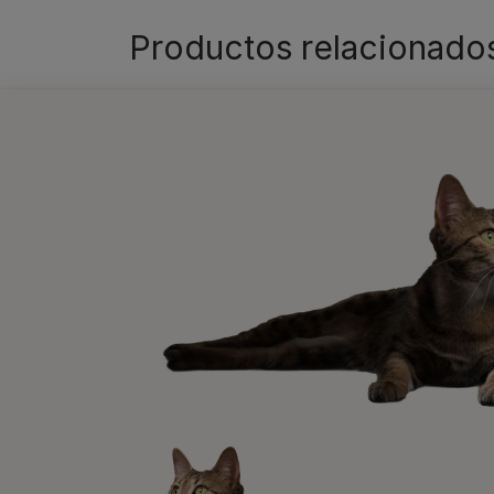
Productos relacionado
PRO PLAN
Pienso
PURINA® PRO PLAN®
Gato esterilizado rico en
Salmón
5.0
(1)