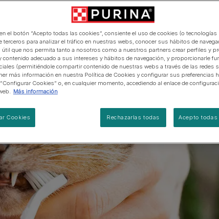
manera abierta y honesta.
PRO PLAN Veterinary Diets
Ver todos los consejos d
Ver todas las marcas
Razas de gatos por piel y
de interior​
gatos
pelaje​
alimentación para perros
Ver todas las marcas
Ver todos los consejos de
Tus preguntas nos importan
alimentación para gatos
 en el botón “Acepto todas las cookies”, consiente el uso de cookies (o tecnologías 
e terceros para analizar el tráfico en nuestras webs, conocer sus hábitos de navegac
 útil que nos permita tanto a nosotros como a nuestros partners crear perfiles y p
y contenido adecuado a sus intereses y hábitos de navegación, y proporcionarle fu
ciales (permitiéndole compartir contenido de nuestras webs a través de las redes s
er más información en nuestra Política de Cookies y configurar sus preferencias h
 “Configurar Cookies” o, en cualquier momento, accediendo al enlace de configurac
web.
Más información
ar Cookies
Rechazarlas todas
Acepto todas 