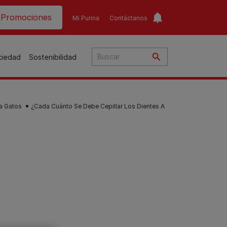
ader top
Promociones
Mi Purina
Contáctanos
ociedad
Sostenibilidad
a Gatos
¿Cada Cuánto Se Debe Cepillar Los Dientes A
​
o​
ar
a
to
Guías de nutrición para
Guías de nutrición para
o
perros​
gatos​
s
Consejos personalizados