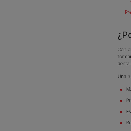
Pr
¿Po
Con e
forman
dental
Una ru
Ma
Pr
Ev
Re