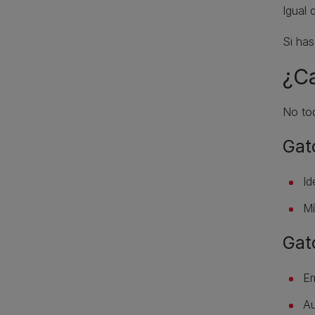
Igual 
Si has
¿Ca
No tod
Gat
Id
Mí
Gat
Em
Au