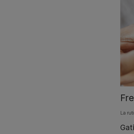
Fre
La rut
Gat