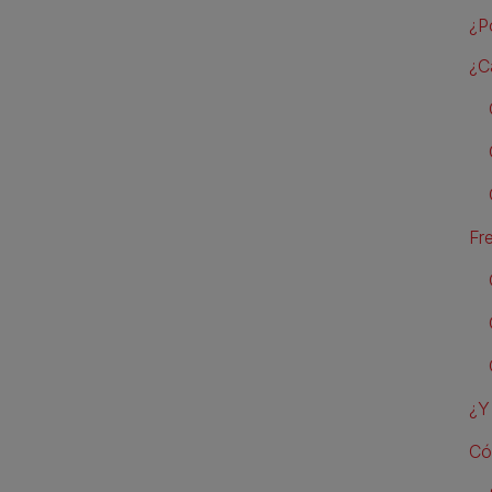
¿P
¿C
Fr
¿Y
Có