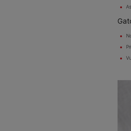
As
Gat
No
Pr
Vu