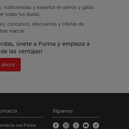
s, nutricionistas y expertos en perros y gatos
er todas tus dudas.​
s, concursos, descuentos y ofertas de
tras marcas.​
ierdas, únete a Purina y empieza a
de las ventajas!​
 ahora​
ontacta
Síguenos
ontacta con Purina
facebook
instagram
twitter
youtube
tiktok