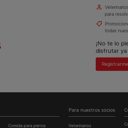
Veterinario
para resolv
Promocione
todas nues
¡No te lo p
disfrutar ya 
Registrarme
Para nuestros socios
C
C
Comida para perros
Veterinarios