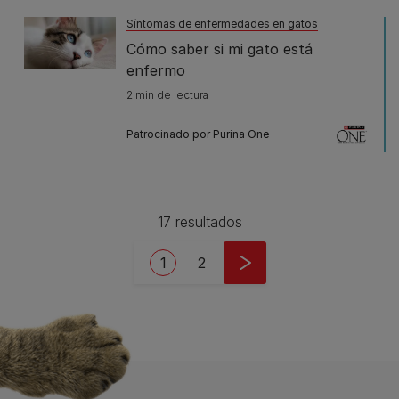
Síntomas de enfermedades en gatos
Cómo saber si mi gato está
enfermo
2 min de lectura
Patrocinado por Purina One
17 resultados
Pagination
Current page
Page
1
2