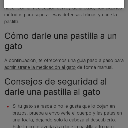
Cuando hayas averiguado lo que puedes y no puedes
hacer con la medicación del rey de la casa, hay algunos
métodos para superar esas defensas felinas y darle la
pastilla.
Cómo darle una pastilla a un
gato
A continuación, te ofrecemos una guía paso a paso para
administrarle la medicación al gato
de forma manual.
Consejos de seguridad al
darle una pastilla al gato
Si tu gato se rasca o no le gusta que lo cojan en
brazos, prueba a envolverle el cuerpo y las patas en
una toalla, dejando solo la cabeza al descubierto.
Este truco te ayudará a darle la pastilla a tu gato.