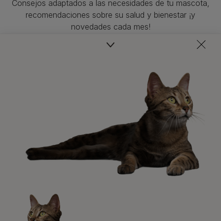
Consejos adaptados a las necesidades de tu mascota,
recomendaciones sobre su salud y bienestar ¡y
novedades cada mes!
Veterinarios, nutricionistas y expertos en perros y gatos
para resolver todas tus dudas.​
Promociones, concursos, descuentos y ofertas de
todas nuestras marcas.​
¡No te lo pierdas, únete a Purina y empieza
a disfrutar ya de las ventajas!​
Registrarme ahora​