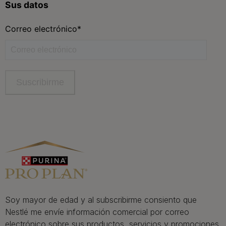
facebook
instagram
twitter
youtube
tiktok
Contacta
Contacta con Purina
Llámanos de 9h a 20h, de lunes a viernes
900 802 522
Aviso Legal
Política General de Privacidad
Política de cookies
Gestión de Derechos
Soy mayor de edad y al subscribirme consiento que
Nestlé me envíe información comercial por correo
electrónico sobre sus productos, servicios y promociones.