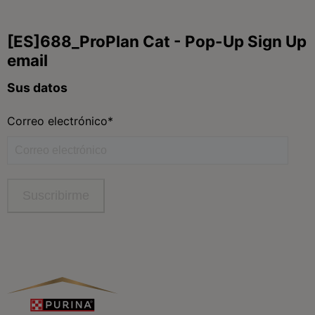
Síguenos
facebook
instagram
twitter
youtube
tiktok
Contacta
Contacta con Purina
Llámanos de 9h a 20h, de lunes a viernes
900 802 522
Aviso Legal
Política General de Privacidad
Política de cookies