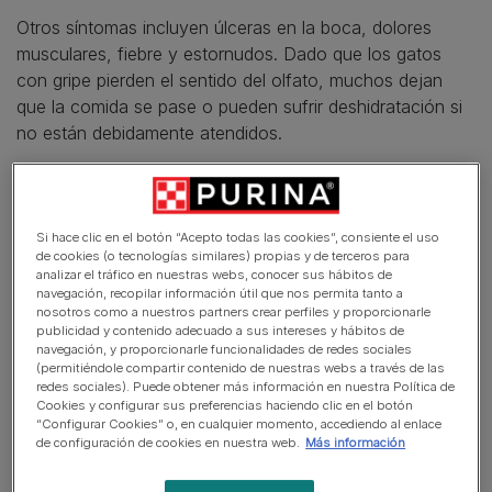
Otros síntomas incluyen úlceras en la boca, dolores
musculares, fiebre y estornudos. Dado que los gatos
con gripe pierden el sentido del olfato, muchos dejan
que la comida se pase o pueden sufrir deshidratación si
no están debidamente atendidos.
Aunque normalmente no se teme por la vida de los gatos
adultos, la gripe felina puede ser fatal para los gatos
pequeños, los ancianos y aquellos con afecciones
Si hace clic en el botón “Acepto todas las cookies”, consiente el uso
de cookies (o tecnologías similares) propias y de terceros para
médicas subyacentes.
analizar el tráfico en nuestras webs, conocer sus hábitos de
navegación, recopilar información útil que nos permita tanto a
nosotros como a nuestros partners crear perfiles y proporcionarle
publicidad y contenido adecuado a sus intereses y hábitos de
En este artículo
navegación, y proporcionarle funcionalidades de redes sociales
(permitiéndole compartir contenido de nuestras webs a través de las
redes sociales). Puede obtener más información en nuestra Política de
¿Qué causa la gripe felina?
Cookies y configurar sus preferencias haciendo clic en el botón
“Configurar Cookies” o, en cualquier momento, accediendo al enlace
Tratamiento de la gripe felina
de configuración de cookies en nuestra web.
Más información
Prevención de la gripe felina