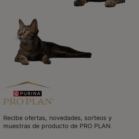
a disfrutar ya de las ventajas!​
Registrarme ahora​
Purina
Recibe ofertas, novedades, sorteos y
Para nuestros socios
muestras de producto de PRO PLAN