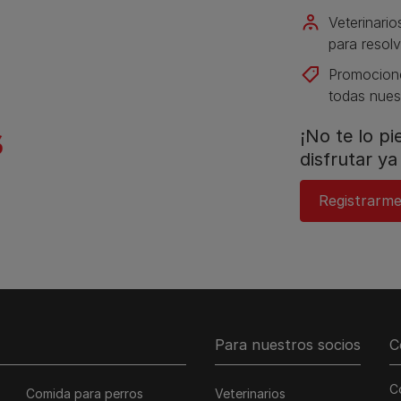
Veterinario
para resolv
Promocione
todas nues
¡No te lo p
disfrutar ya 
Registrarme
Para nuestros socios
C
C
Comida para perros
Veterinarios