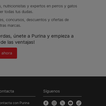
s, nutricionistas y expertos en perros y gatos
er todas tus dudas.​
s, concursos, descuentos y ofertas de
tras marcas.​
ierdas, únete a Purina y empieza a
de las ventajas!​
 ahora​
ontacta
Síguenos
ontacta con Purina
facebook
instagram
twitter
youtube
tiktok