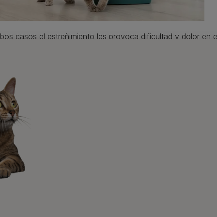
os casos el estreñimiento les provoca dificultad y dolor en
s un par de días sigue sin realizar sus deposiciones, te recom
otivos por los que
tu gato mayor
padece estreñimiento son n
 sistema digestivo no trabaja correctamente porque no bebe 
 puede colocarse en la postura correcta para hacer sus neces
rte inferior de la columna.
 ingerido bolas de pelo o algún otro cuerpo extraño, como 
ascados en el sistema digestivo.
fre estrés o miedo.
ene problemas inflamatorios en el tracto digestivo.
gue una dieta baja en fibra.