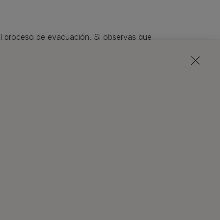
 el proceso de evacuación. Si observas que
endamos llevarle al veterinario.
umerosos. Aquí te listamos unos cuantos:
el agua necesaria.
idades por algún dolor en la pelvis o en la
un hueso o hilos, que se han quedado