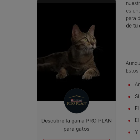
nuestr
es un
para d
de tu
Aunqu
Estos 
Am
Si
El
El
Descubre la gama PRO PLAN
para gatos
Y 