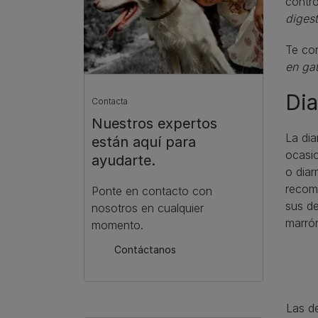
contro
digest
Te con
en ga
Di
Contacta
Nuestros expertos
La dia
están aquí para
ocasio
ayudarte.
o diar
recome
Ponte en contacto con
sus de
nosotros en cualquier
marró
momento.
Contáctanos
Las de