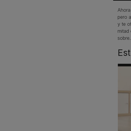
Ahora
pero 
y te o
mitad 
sobre.
Est