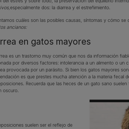
l del estrés y sobre todo, la preservación del equilibrio inte
ivos,
especialmente dos: la diarrea y el estreñimiento.
tamos cuáles son las posibles causas, síntomas y cómo se de
tos ancianos:
arrea en gatos mayores
rrea es un trastorno muy común que nos da información fiabl
nada por diversos factores: intolerancia a un alimento o un 
rea provocada por un parásito. Si bien los gatos mayores so
ndación es que prestes mucha atención a la materia fecal de t
posiciones. Recuerda que las heces de un gato sano suelen t
n oscuro.
posiciones suelen ser el reflejo de