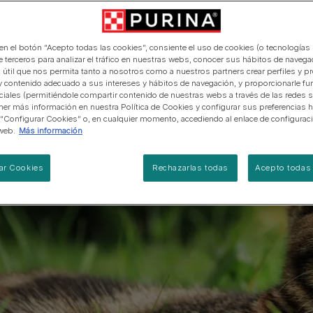
manera abierta y honesta.
PRO PLAN Veterinary Diets
Ver todos los consejos d
Ver todas las marcas
Razas de gatos por piel y
de interior​
gatos
pelaje​
alimentación para perros
Ver todas las marcas
Ver todos los consejos de
Tus preguntas nos importan
alimentación para gatos
 en el botón “Acepto todas las cookies”, consiente el uso de cookies (o tecnologías 
e terceros para analizar el tráfico en nuestras webs, conocer sus hábitos de navegac
 útil que nos permita tanto a nosotros como a nuestros partners crear perfiles y p
y contenido adecuado a sus intereses y hábitos de navegación, y proporcionarle fu
ciales (permitiéndole compartir contenido de nuestras webs a través de las redes s
er más información en nuestra Política de Cookies y configurar sus preferencias h
 “Configurar Cookies” o, en cualquier momento, accediendo al enlace de configurac
web.
Más información
ar Cookies
Rechazarlas todas
Acepto todas 