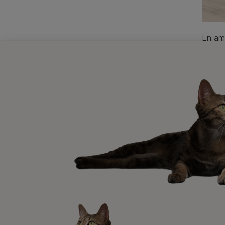
En amb
pasado
Los m
Su
No
pa
Ha
at
Su
Ti
Si