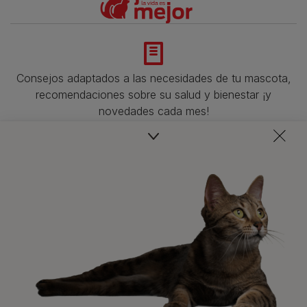
Consejos adaptados a las necesidades de tu mascota,
recomendaciones sobre su salud y bienestar ¡y
novedades cada mes!
Veterinarios, nutricionistas y expertos en perros y gatos
para resolver todas tus dudas.​
Promociones, concursos, descuentos y ofertas de
todas nuestras marcas.​
¡No te lo pierdas, únete a Purina y empieza
a disfrutar ya de las ventajas!​