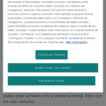
acumulación de bacterias en la boca puede provocar
de cookies (o tecnologías similares) propias y de terceros para
analizar el tráfico en nuestras webs, conocer sus hábitos de
más complicaciones, como problemas cardíacos y
navegación, recopilar información útil que nos permita tanto a
renales.
nosotros como a nuestros partners crear perfiles y proporcionarle
publicidad y contenido adecuado a sus intereses y hábitos de
navegación, y proporcionarle funcionalidades de redes sociales
Señales de advertencia de
(permitiéndole compartir contenido de nuestras webs a través de las
redes sociales). Puede obtener más información en nuestra Política de
problemas dentales en gatos
Cookies y configurar sus preferencias haciendo clic en el botón
“Configurar Cookies” o, en cualquier momento, accediendo al enlace
de configuración de cookies en nuestra web.
Más información
¿Qué signos de problemas dentales debes tener en
cuenta y cómo puedes ayudar a mantener los dientes de
Configurar Cookies
tu gato en óptimas condiciones?
Lo primero que probablemente notarás es el mal aliento
Acepto todas las cookies
de tu gato. Esta es una señal de enfermedad dental
avanzada. ¿Has notado que tu gato pierde peso porque
Rechazarlas todas
come mucho? Si es así, podría tener un problema de
gingivitis. Hay muchas señales que indican que tu gato
podría estar luchando con un problema dental. Estos son
los más comunes: