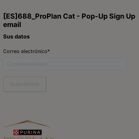
Síguenos
facebook
instagram
twitter
youtube
tiktok
Contacta
Contacta con Purina
Llámanos de 9h a 20h, de lunes a viernes
900 802 522
Aviso Legal
Política General de Privacidad
Política de cookies
Gestión de Derechos