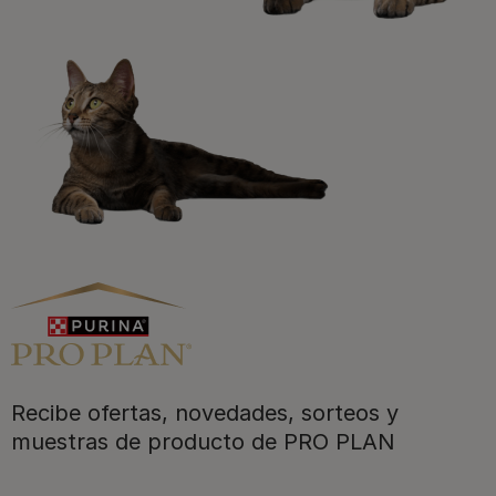
Registrarme ahora​
Purina
Recibe ofertas, novedades, sorteos y
Para nuestros socios
muestras de producto de PRO PLAN