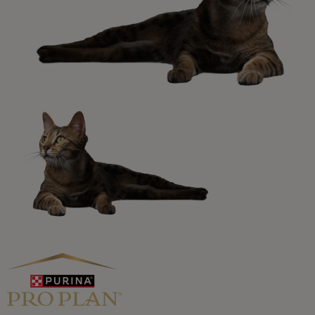
Promociones, concursos, descuentos y ofertas de
todas nuestras marcas.​
¡No te lo pierdas, únete a Purina y empieza
a disfrutar ya de las ventajas!​
Registrarme ahora​
Purina