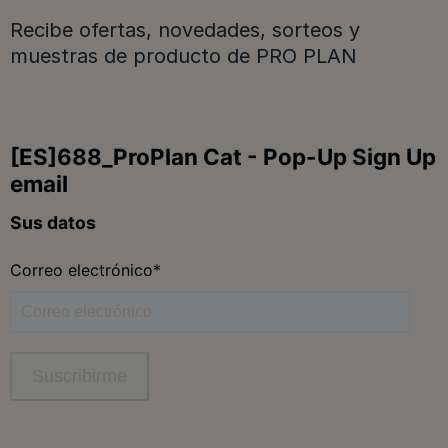
Recibe ofertas, novedades, sorteos y
Para nuestros socios
muestras de producto de PRO PLAN
Síguenos
facebook
instagram
twitter
youtube
tiktok
Contacta
Contacta con Purina
Llámanos de 9h a 20h, de lunes a viernes
900 802 522