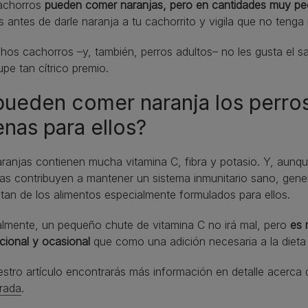
achorros
pueden comer naranjas, pero en cantidades muy p
s antes de darle naranja a tu cachorrito y vigila que no teng
os cachorros –y, también, perros adultos– no les gusta el sa
upe tan cítrico premio.
pueden comer naranja los perros
nas para ellos?
ranjas contienen mucha vitamina C, fibra y potasio. Y, aunqu
as contribuyen a mantener un sistema inmunitario sano, gene
tan de los alimentos especialmente formulados para ellos.
almente, un pequeño chute de vitamina C no irá mal, pero
es 
cional y ocasional
que como una adición necesaria a la dieta d
stro artículo encontrarás más información en detalle acerca
brada
.