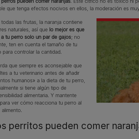
s perros pueden comer naranjas
. Este cítrico no es tóxico ni 
le que tenga efectos nocivos en ellos, la moderación es mu
odas las frutas, la naranja contiene
res naturales, así que
lo mejor es que
 a tu perro solo un par de gajos
; no
nte, ten en cuenta el tamaño de tu
 para controlar la cantidad.
rda que siempre es aconsejable que
tes a tu veterinario antes de añadir
ntos humanos» a la dieta de tu perro,
almente si tiene algún tipo de
ensibilidad alimentaria. Y mantente
 para ver cómo reacciona tu perro al
 alimento.
s perritos pueden comer naranj