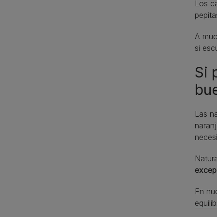
Los c
pepita
A much
si esc
Si 
bue
Las na
naranj
necesi
Natur
excep
En nue
equili