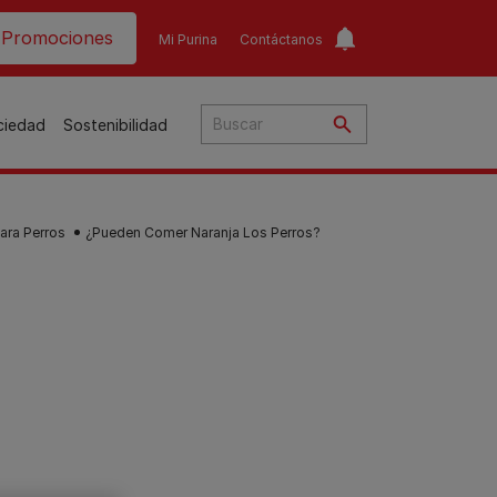
ader top
Promociones
Mi Purina
Contáctanos
ociedad
Sostenibilidad
ara Perros
¿Pueden Comer Naranja Los Perros?
​
o​
ar
a
to
Guías de nutrición para
Guías de nutrición para
o
perros​
gatos​
s
Consejos personalizados