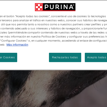
manera abierta y honesta.
PRO PLAN Veterinary Diets
Ver todos los consejos d
Ver todas las marcas
Razas de gatos por piel y
de interior​
gatos
pelaje​
alimentación para perros
Ver todas las marcas
Ver todos los consejos de
Tus preguntas nos importan
alimentación para gatos
 en el botón “Acepto todas las cookies”, consiente el uso de cookies (o tecnologías 
e terceros para analizar el tráfico en nuestras webs, conocer sus hábitos de navegac
 útil que nos permita tanto a nosotros como a nuestros partners crear perfiles y p
y contenido adecuado a sus intereses y hábitos de navegación, y proporcionarle fu
ciales (permitiéndole compartir contenido de nuestras webs a través de las redes s
er más información en nuestra Política de Cookies y configurar sus preferencias h
 “Configurar Cookies” o, en cualquier momento, accediendo al enlace de configurac
web.
Más información
ar Cookies
Rechazarlas todas
Acepto todas 