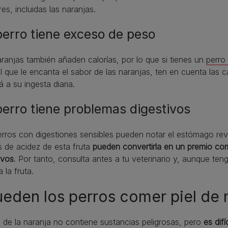
es, incluidas las naranjas.
perro tiene exceso de peso
ranjas también añaden calorías, por lo que si tienes un
perro
l que le encanta el sabor de las naranjas, ten en cuenta las 
 a su ingesta diaria.
perro tiene problemas digestivos
rros con digestiones sensibles pueden notar el estómago re
s de acidez de esta fruta
pueden convertirla en un premio co
ivos
. Por tanto, consulta antes a tu veterinario y, aunque ten
a la fruta.
eden los perros comer piel de n
l de la naranja no contiene sustancias peligrosas, pero
es difí