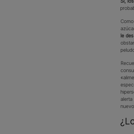
Sí, lo
probab
Como t
azúca
le des
obsta
peludo
Recue
consul
«alime
especi
hipers
alerta
nuevo
¿Lo