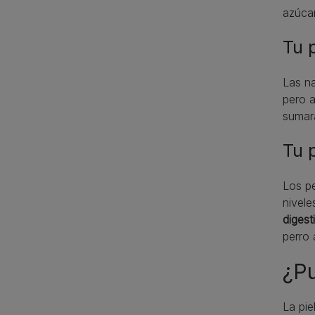
azúcar
Tu 
Las na
pero a
sumará
Tu 
Los pe
nivele
digest
perro 
¿Pu
La pie