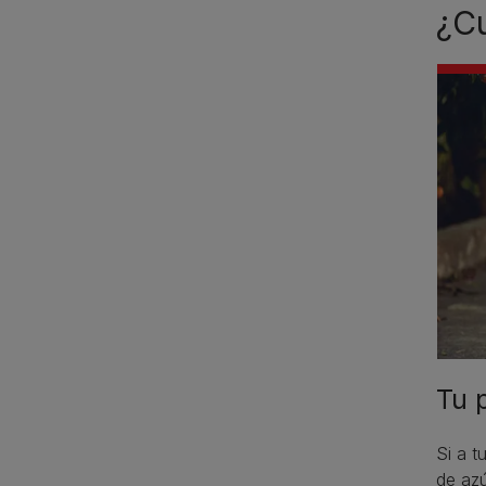
¿Cu
Tu 
Si a t
de az