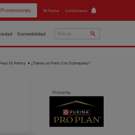
ader top
Promociones
Mi Purina
Contáctanos
ociedad
Sostenibilidad
 Peso En Perros
¿Tienes un Perro Con Sobrepeso?
​
o​
Presenta
ar
a
to
Guías de nutrición para
Guías de nutrición para
o
perros​
gatos​
s
Consejos personalizados