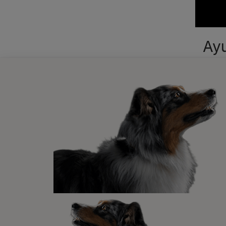
Ayu
Habla 
el pes
difere
import
subya
sobrea
Para a
juego)
conten
¡Aunq