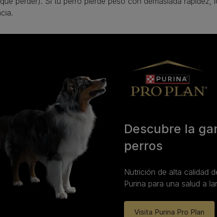
que perder). Si tu perro pierde peso con demasiada rapidez, l
cia.
Descubre la g
perros
Nutrición de alta calidad d
Purina para una salud a la
Visita Purina Pro Plan