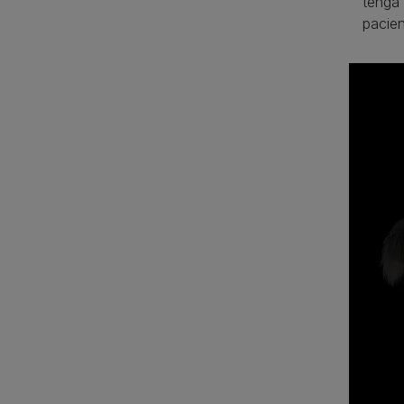
tenga 
pacien