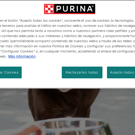
manera abierta y honesta.
PRO PLAN Veterinary Diets
Ver todos los consejos d
Ver todas las marcas
Razas de gatos por piel y
de interior​
gatos
pelaje​
alimentación para perros
Ver todas las marcas
Ver todos los consejos de
Tus preguntas nos importan
alimentación para gatos
 en el botón “Acepto todas las cookies”, consiente el uso de cookies (o tecnologías 
e terceros para analizar el tráfico en nuestras webs, conocer sus hábitos de navegac
 útil que nos permita tanto a nosotros como a nuestros partners crear perfiles y p
y contenido adecuado a sus intereses y hábitos de navegación, y proporcionarle fu
ciales (permitiéndole compartir contenido de nuestras webs a través de las redes s
er más información en nuestra Política de Cookies y configurar sus preferencias h
 “Configurar Cookies” o, en cualquier momento, accediendo al enlace de configurac
web.
Más información
ar Cookies
Rechazarlas todas
Acepto todas 