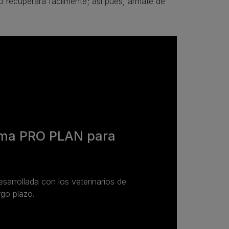
o recuperará fácilmente; así pues, ármate de
ama PRO PLAN para
esarrollada con los veterinarios de
rgo plazo.