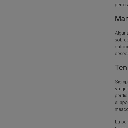
perros
Mar
Alguna
sobrep
nutric
desee
Ten
Siempr
ya que
pérdid
el apo
mascot
La pér