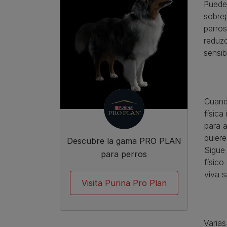
Puedes
sobrep
perros
reduzc
sensib
Cuand
física
para a
quiere
Descubre la gama PRO PLAN
Sigue
para perros
físico
viva s
Visita Purina Pro Plan
Varias