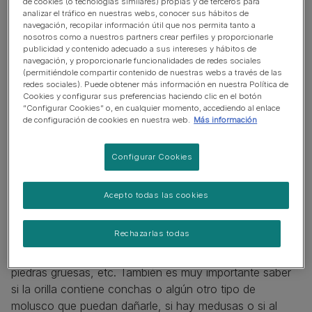
de cookies (o tecnologías similares) propias y de terceros para
acertar con la playa más conveniente para ti y tu mejor
analizar el tráfico en nuestras webs, conocer sus hábitos de
amigo.
navegación, recopilar información útil que nos permita tanto a
nosotros como a nuestros partners crear perfiles y proporcionarle
publicidad y contenido adecuado a sus intereses y hábitos de
navegación, y proporcionarle funcionalidades de redes sociales
(permitiéndole compartir contenido de nuestras webs a través de las
redes sociales). Puede obtener más información en nuestra Política de
Cookies y configurar sus preferencias haciendo clic en el botón
“Configurar Cookies” o, en cualquier momento, accediendo al enlace
de configuración de cookies en nuestra web.
Más información
Configurar Cookies
Acepto todas las cookies
Rechazarlas todas
Tras esto, infórmate también de cómo es la playa y sus
condiciones: arena fina, arena gruesa, piedrecitas,
piedras gruesas, etc. También es muy importante saber
si la orilla contiene conchas o algún otro tipo de
molusco que puedan dañarle, si hay medusas o si al