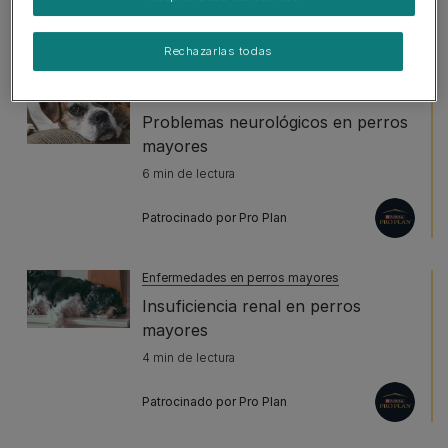
Artículos más vistos
Rechazarlas todas
Enfermedades en perros mayores
Problemas neurológicos en perros
mayores
6 min de lectura
Patrocinado por Pro Plan
Enfermedades en perros mayores
Insuficiencia renal en perros
mayores
4 min de lectura
Patrocinado por Pro Plan