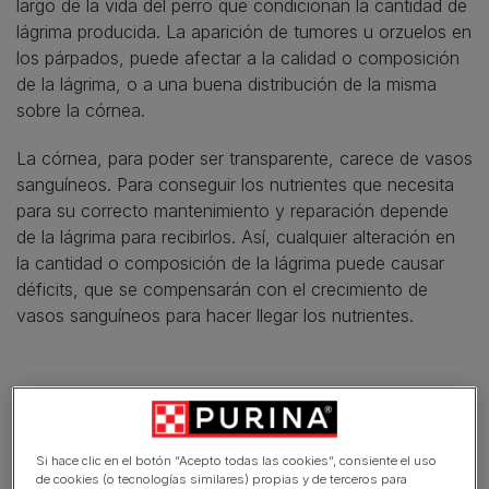
largo de la vida del perro que condicionan la cantidad de
lágrima producida. La aparición de tumores u orzuelos en
los párpados, puede afectar a la calidad o composición
de la lágrima, o a una buena distribución de la misma
sobre la córnea.
La córnea, para poder ser transparente, carece de vasos
sanguíneos. Para conseguir los nutrientes que necesita
para su correcto mantenimiento y reparación depende
de la lágrima para recibirlos. Así, cualquier alteración en
la cantidad o composición de la lágrima puede causar
déficits, que se compensarán con el crecimiento de
vasos sanguíneos para hacer llegar los nutrientes.
En este artículo
CATARATAS EN PERROS
Si hace clic en el botón “Acepto todas las cookies”, consiente el uso
de cookies (o tecnologías similares) propias y de terceros para