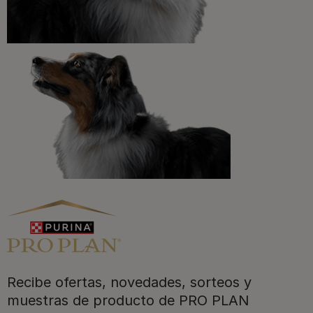
¡No te lo pierdas, únete a Purina y empieza
a disfrutar ya de las ventajas!​
Registrarme ahora
Purina
Recibe ofertas, novedades, sorteos y
Para nuestros socios
muestras de producto de PRO PLAN