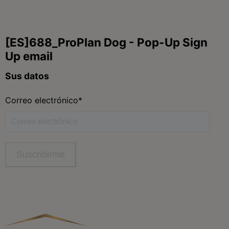
Síguenos
facebook
instagram
twitter
youtube
tiktok
Contacta
Contacta con Purina
Llámanos de 9h a 20h, de lunes a viernes
900 802 522
Aviso Legal
Política General de Privacidad
Política de cookies