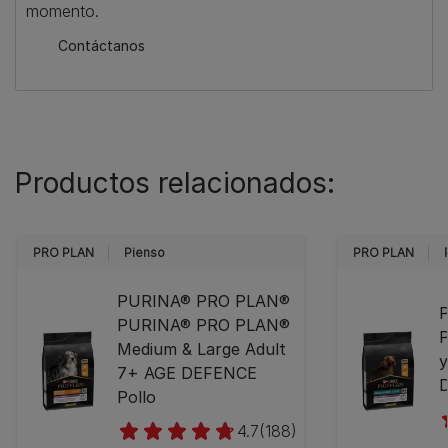
momento.
Contáctanos
Productos relacionados:
PRO PLAN
Pienso
PRO PLAN
​PURINA® PRO PLAN®
​
PURINA® PRO PLAN®
P
Medium & Large Adult
y
7+ AGE DEFENCE
D
Pollo
4.7
(188)