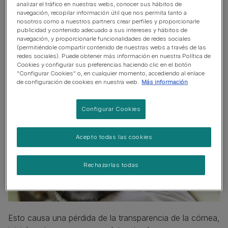
GLAUCOMA EN PERROS
analizar el tráfico en nuestras webs, conocer sus hábitos de
navegación, recopilar información útil que nos permita tanto a
CEGUERA REPENTINA EN PERRO
nosotros como a nuestros partners crear perfiles y proporcionarle
publicidad y contenido adecuado a sus intereses y hábitos de
navegación, y proporcionarle funcionalidades de redes sociales
CEGUERA EN PERROS NO REPENTINA
(permitiéndole compartir contenido de nuestras webs a través de las
redes sociales). Puede obtener más información en nuestra Política de
Cookies y configurar sus preferencias haciendo clic en el botón
“Configurar Cookies” o, en cualquier momento, accediendo al enlace
de configuración de cookies en nuestra web.
Más información
Configurar Cookies
Acepto todas las cookies
Rechazarlas todas
Esto causa una pérdida de la transparencia de la córnea,