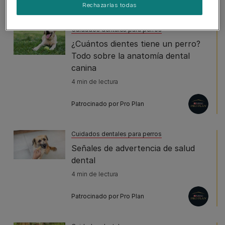
Rechazarlas todas
Cuidados dentales para perros
¿Cuántos dientes tiene un perro?
Todo sobre la anatomía dental
canina
4 min de lectura
Patrocinado por Pro Plan
Cuidados dentales para perros
Señales de advertencia de salud
dental
4 min de lectura
Patrocinado por Pro Plan