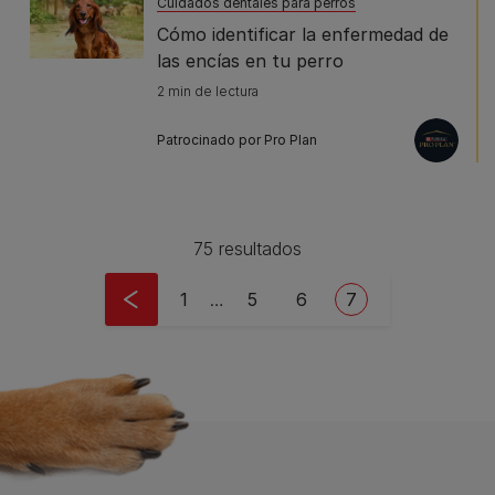
Cuidados dentales para perros
Cómo identificar la enfermedad de
las encías en tu perro
2 min de lectura
Patrocinado por Pro Plan
75 resultados
Pagination
First page
Page
Page
Current page
1
…
5
6
7