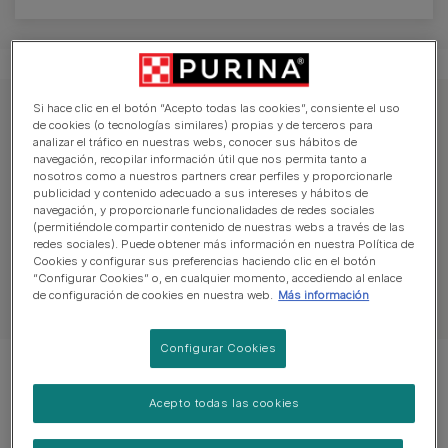
Si hace clic en el botón “Acepto todas las cookies”, consiente el uso
Explorar los consejos de salud
de cookies (o tecnologías similares) propias y de terceros para
analizar el tráfico en nuestras webs, conocer sus hábitos de
navegación, recopilar información útil que nos permita tanto a
nosotros como a nuestros partners crear perfiles y proporcionarle
Gestación
Aseo y cuidados diarios
Tr
publicidad y contenido adecuado a sus intereses y hábitos de
navegación, y proporcionarle funcionalidades de redes sociales
(permitiéndole compartir contenido de nuestras webs a través de las
redes sociales). Puede obtener más información en nuestra Política de
Cookies y configurar sus preferencias haciendo clic en el botón
“Configurar Cookies” o, en cualquier momento, accediendo al enlace
de configuración de cookies en nuestra web.
Más información
Artículos sobre perros
Configurar Cookies
Mostrando 3 de 75 artículos
Acepto todas las cookies
Artículos más vistos