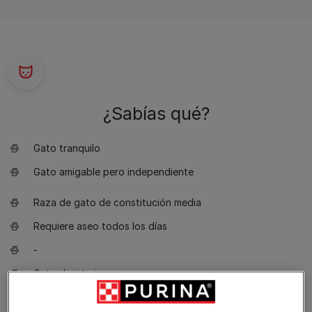
¿Sabías qué?
Gato tranquilo
Gato amigable pero independiente
Raza de gato de constitución media
Requiere aseo todos los días
-
Gato de interior
Buen gato de compañía