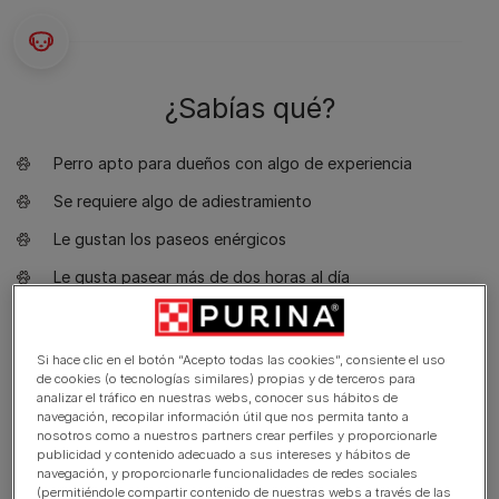
¿Sabías qué?
Perro apto para dueños con algo de experiencia
Se requiere algo de adiestramiento
Le gustan los paseos enérgicos
Le gusta pasear más de dos horas al día
Perro grande
Un poco de baba
Si hace clic en el botón “Acepto todas las cookies”, consiente el uso
de cookies (o tecnologías similares) propias y de terceros para
Requiere aseo cada dos días
analizar el tráfico en nuestras webs, conocer sus hábitos de
navegación, recopilar información útil que nos permita tanto a
Raza no hipoalergénica
nosotros como a nuestros partners crear perfiles y proporcionarle
publicidad y contenido adecuado a sus intereses y hábitos de
Perro expresivo y ladrador
navegación, y proporcionarle funcionalidades de redes sociales
(permitiéndole compartir contenido de nuestras webs a través de las