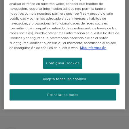
analizar el tráfico en nuestras webs, conocer sus hábitos de
Perro tranquilo
navegación, recopilar información útil que nos permita tanto a
nosotros como a nuestros partners crear perfiles y proporcionarle
Perro guardián. Ladra, está alerta y tiene aspecto
publicidad y contenido adecuado a sus intereses y hábitos de
navegación, y proporcionarle funcionalidades de redes sociales
protector
(permitiéndole compartir contenido de nuestras webs a través de las
redes sociales). Puede obtener más información en nuestra Política de
Puede necesitar entrenamiento para vivir con otras
Cookies y configurar sus preferencias haciendo clic en el botón
mascotas
“Configurar Cookies” o, en cualquier momento, accediendo al enlace
de configuración de cookies en nuestra web.
Más información
Puede necesitar supervisión adicional para convivir con
niños
Configurar Cookies
Acepto todas las cookies
CONDICIONES GENERALES DE SALUD
Rechazarlas todas
DE ESTA RAZA