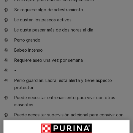
Se requiere algo de adiestramiento
Le gustan los paseos activos
Le gusta pasear más de dos horas al día
Perro grande
Babeo intenso
Requiere aseo una vez por semana
-
Perro guardián. Ladra, está alerta y tiene aspecto
protector
Puede necesitar entrenamiento para vivir con otras
mascotas
Puede necesitar supervisión adicional para convivir con
niños