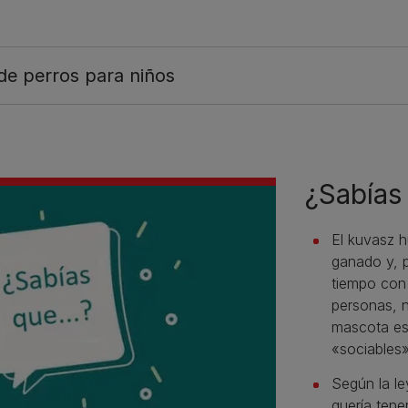
de perros para niños
¿Sabías 
El kuvasz h
ganado y, p
tiempo con 
personas, 
mascota es
«sociables»
Según la le
quería tene