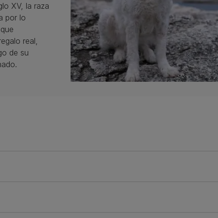
glo XV, la raza
 por lo
 que
galo real,
rgo de su
nado.