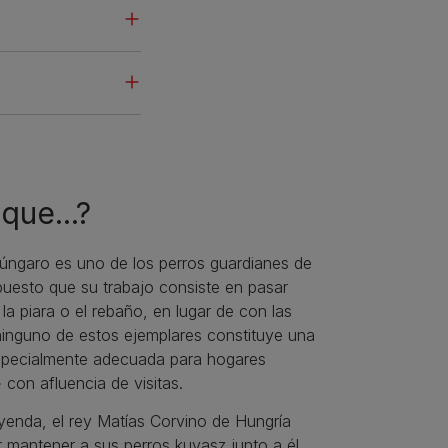
que...?
úngaro es uno de los perros guardianes de
uesto que su trabajo consiste en pasar
la piara o el rebaño, en lugar de con las
ninguno de estos ejemplares constituye una
pecialmente adecuada para hogares
 con afluencia de visitas.
yenda, el rey Matías Corvino de Hungría
r mantener a sus perros kuvasz junto a él