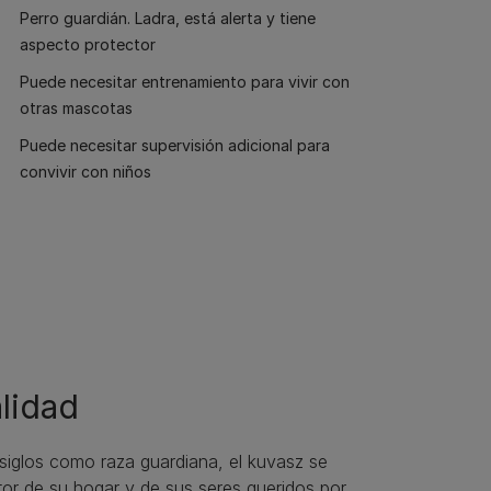
Perro guardián. Ladra, está alerta y tiene
aspecto protector
Puede necesitar entrenamiento para vivir con
otras mascotas
Puede necesitar supervisión adicional para
convivir con niños
lidad
siglos como raza guardiana, el kuvasz se
or de su hogar y de sus seres queridos por