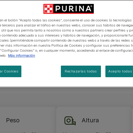
 noble. Los
manera abierta y honesta.
PRO PLAN Veterinary Diets
Ver todos los consejos d
Ver todas las marcas
Razas de gatos por piel y
de interior​
gatos
y pesan de
pelaje​
alimentación para perros
Ver todas las marcas
Ver todos los consejos de
6 y 70 cm y
Tus preguntas nos importan
alimentación para gatos
 en el botón “Acepto todas las cookies”, consiente el uso de cookies (o tecnologías 
 muy grueso,
e terceros para analizar el tráfico en nuestras webs, conocer sus hábitos de navegac
manchas
 útil que nos permita tanto a nosotros como a nuestros partners crear perfiles y p
y contenido adecuado a sus intereses y hábitos de navegación, y proporcionarle fu
ciales (permitiéndole compartir contenido de nuestras webs a través de las redes s
er más información en nuestra Política de Cookies y configurar sus preferencias h
 “Configurar Cookies” o, en cualquier momento, accediendo al enlace de configurac
web.
Más información
ar Cookies
Rechazarlas todas
Acepto todas 
Peso
Altura