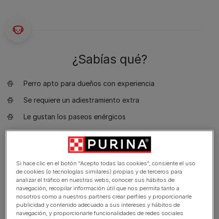
¿Sabías qué?
Perro apto para dueños con experiencia
Se requiere un adiestramiento extra
Le gustan los paseos enérgicos
Le gusta pasear más de dos horas al día
Perro grande
Si hace clic en el botón “Acepto todas las cookies”, consiente el uso
Babeo mínimo
de cookies (o tecnologías similares) propias y de terceros para
analizar el tráfico en nuestras webs, conocer sus hábitos de
Requiere aseo una vez por semana
navegación, recopilar información útil que nos permita tanto a
nosotros como a nuestros partners crear perfiles y proporcionarle
Raza no hipoalergénica
publicidad y contenido adecuado a sus intereses y hábitos de
navegación, y proporcionarle funcionalidades de redes sociales
Perro expresivo y ladrador