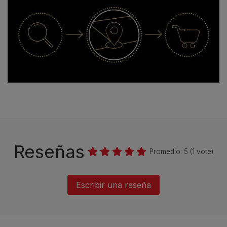
Encuentra una tienda ahora
Reseñas
Promedio:
5
(
1
vote)
Escribir una reseña