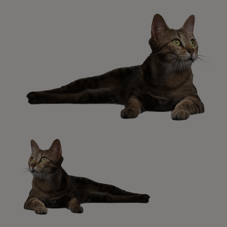
para resolver todas tus dudas.​
Promociones, concursos, descuentos y ofertas de
todas nuestras marcas.​
¡No te lo pierdas, únete a Purina y empieza
a disfrutar ya de las ventajas!​
Registrarme ahora​