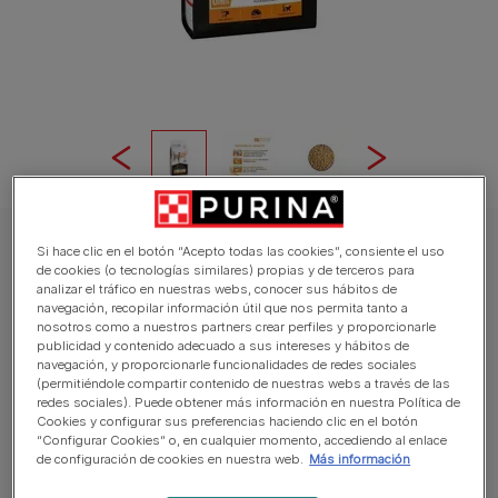
PRO PLAN VETERINARY DIETS Gato Pienso
Si hace clic en el botón “Acepto todas las cookies”, consiente el uso
de cookies (o tecnologías similares) propias y de terceros para
PURINA® PRO PLAN® VETERINARY DIETS
analizar el tráfico en nuestras webs, conocer sus hábitos de
Feline OM Obesity Management
navegación, recopilar información útil que nos permita tanto a
nosotros como a nuestros partners crear perfiles y proporcionarle
publicidad y contenido adecuado a sus intereses y hábitos de
Promedio:
5
(
1
vote)
navegación, y proporcionarle funcionalidades de redes sociales
(permitiéndole compartir contenido de nuestras webs a través de las
redes sociales). Puede obtener más información en nuestra Política de
Tamaños disponibles:
1,5kg
5kg
Cookies y configurar sus preferencias haciendo clic en el botón
“Configurar Cookies” o, en cualquier momento, accediendo al enlace
de configuración de cookies en nuestra web.
Más información
Alimento dietético completo para gatos adultos.