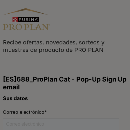
Purina
Recibe ofertas, novedades, sorteos y
Para nuestros socios
muestras de producto de PRO PLAN
Síguenos
facebook
instagram
twitter
youtube
tiktok
Contacta
Contacta con Purina